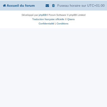
Accueil du forum
Fuseau horaire sur
UTC+01:00
Développé par
phpBB
® Forum Software © phpBB Limited
Traduction française officielle
©
Qiaeru
Confidentialité
|
Conditions