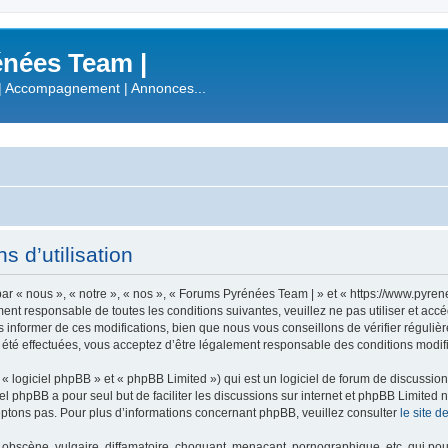
nées Team |
| Accompagnement | Annonces...
 d’utilisation
r « nous », « notre », « nos », « Forums Pyrénées Team | » et « https://www.pyre
ment responsable de toutes les conditions suivantes, veuillez ne pas utiliser et a
informer de ces modifications, bien que nous vous conseillons de vérifier régulièr
été effectuées, vous acceptez d’être légalement responsable des conditions modifi
 logiciel phpBB » et « phpBB Limited ») qui est un logiciel de forum de discussio
iel phpBB a pour seul but de faciliter les discussions sur internet et phpBB Limit
ptons pas. Pour plus d’informations concernant phpBB, veuillez consulter
le site 
obscène, vulgaire, diffamatoire, choquant, menaçant, pornographique, etc. qui pourr