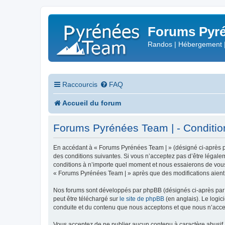
Forums Pyré
Randos | Hébergement 
Raccourcis
FAQ
Accueil du forum
Forums Pyrénées Team | - Conditions
En accédant à « Forums Pyrénées Team | » (désigné ci-après pa
des conditions suivantes. Si vous n’acceptez pas d’être légale
conditions à n’importe quel moment et nous essaierons de vous 
« Forums Pyrénées Team | » après que des modifications aient 
Nos forums sont développés par phpBB (désignés ci-après par «
peut être téléchargé sur
le site de phpBB
(en anglais). Le logic
conduite et du contenu que nous acceptons et que nous n’acce
Vous acceptez de ne publier aucun contenu à caractère abusif, 