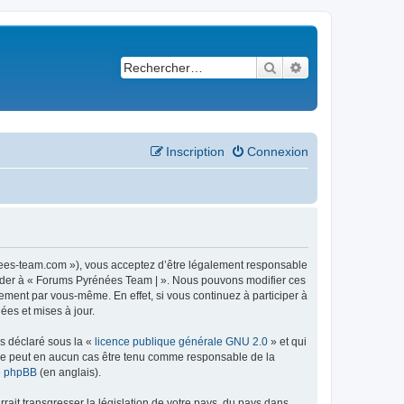
Rechercher
Recherche avancé
Inscription
Connexion
nees-team.com »), vous acceptez d’être légalement responsable
ccéder à « Forums Pyrénées Team | ». Nous pouvons modifier ces
ement par vous-même. En effet, si vous continuez à participer à
ées et mises à jour.
ns déclaré sous la «
licence publique générale GNU 2.0
» et qui
ed ne peut en aucun cas être tenu comme responsable de la
de phpBB
(en anglais).
ait transgresser la législation de votre pays, du pays dans