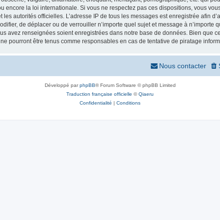
 encore la loi internationale. Si vous ne respectez pas ces dispositions, vous vou
 et les autorités officielles. L’adresse IP de tous les messages est enregistrée afin 
odifier, de déplacer ou de verrouiller n’importe quel sujet et message à n’importe
vous avez renseignées soient enregistrées dans notre base de données. Bien que ces
 ne pourront être tenus comme responsables en cas de tentative de piratage infor
Nous contacter
Développé par
phpBB
® Forum Software © phpBB Limited
Traduction française officielle
©
Qiaeru
Confidentialité
|
Conditions