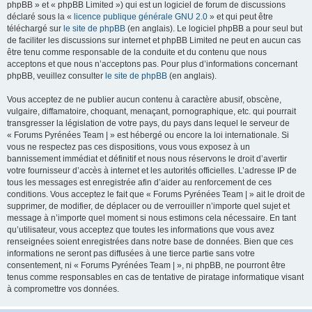
phpBB » et « phpBB Limited ») qui est un logiciel de forum de discussions
déclaré sous la «
licence publique générale GNU 2.0
» et qui peut être
téléchargé sur
le site de phpBB
(en anglais). Le logiciel phpBB a pour seul but
de faciliter les discussions sur internet et phpBB Limited ne peut en aucun cas
être tenu comme responsable de la conduite et du contenu que nous
acceptons et que nous n’acceptons pas. Pour plus d’informations concernant
phpBB, veuillez consulter
le site de phpBB
(en anglais).
Vous acceptez de ne publier aucun contenu à caractère abusif, obscène,
vulgaire, diffamatoire, choquant, menaçant, pornographique, etc. qui pourrait
transgresser la législation de votre pays, du pays dans lequel le serveur de
« Forums Pyrénées Team | » est hébergé ou encore la loi internationale. Si
vous ne respectez pas ces dispositions, vous vous exposez à un
bannissement immédiat et définitif et nous nous réservons le droit d’avertir
votre fournisseur d’accès à internet et les autorités officielles. L’adresse IP de
tous les messages est enregistrée afin d’aider au renforcement de ces
conditions. Vous acceptez le fait que « Forums Pyrénées Team | » ait le droit de
supprimer, de modifier, de déplacer ou de verrouiller n’importe quel sujet et
message à n’importe quel moment si nous estimons cela nécessaire. En tant
qu’utilisateur, vous acceptez que toutes les informations que vous avez
renseignées soient enregistrées dans notre base de données. Bien que ces
informations ne seront pas diffusées à une tierce partie sans votre
consentement, ni « Forums Pyrénées Team | », ni phpBB, ne pourront être
tenus comme responsables en cas de tentative de piratage informatique visant
à compromettre vos données.