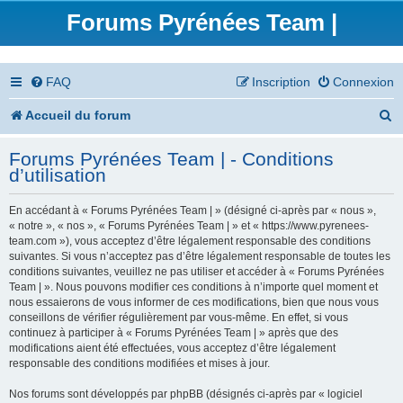
Forums Pyrénées Team |
FAQ
Inscription
Connexion
R
Accueil du forum
e
Forums Pyrénées Team | - Conditions
c
d’utilisation
h
En accédant à « Forums Pyrénées Team | » (désigné ci-après par « nous »,
e
« notre », « nos », « Forums Pyrénées Team | » et « https://www.pyrenees-
team.com »), vous acceptez d’être légalement responsable des conditions
r
suivantes. Si vous n’acceptez pas d’être légalement responsable de toutes les
conditions suivantes, veuillez ne pas utiliser et accéder à « Forums Pyrénées
c
Team | ». Nous pouvons modifier ces conditions à n’importe quel moment et
nous essaierons de vous informer de ces modifications, bien que nous vous
h
conseillons de vérifier régulièrement par vous-même. En effet, si vous
continuez à participer à « Forums Pyrénées Team | » après que des
e
modifications aient été effectuées, vous acceptez d’être légalement
responsable des conditions modifiées et mises à jour.
r
Nos forums sont développés par phpBB (désignés ci-après par « logiciel