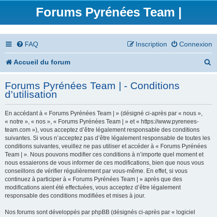
Forums Pyrénées Team |
FAQ
Inscription
Connexion
R
Accueil du forum
e
Forums Pyrénées Team | - Conditions
c
d’utilisation
h
En accédant à « Forums Pyrénées Team | » (désigné ci-après par « nous »,
e
« notre », « nos », « Forums Pyrénées Team | » et « https://www.pyrenees-
team.com »), vous acceptez d’être légalement responsable des conditions
r
suivantes. Si vous n’acceptez pas d’être légalement responsable de toutes les
conditions suivantes, veuillez ne pas utiliser et accéder à « Forums Pyrénées
c
Team | ». Nous pouvons modifier ces conditions à n’importe quel moment et
nous essaierons de vous informer de ces modifications, bien que nous vous
h
conseillons de vérifier régulièrement par vous-même. En effet, si vous
continuez à participer à « Forums Pyrénées Team | » après que des
e
modifications aient été effectuées, vous acceptez d’être légalement
responsable des conditions modifiées et mises à jour.
r
Nos forums sont développés par phpBB (désignés ci-après par « logiciel