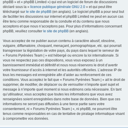
phpBB » et « phpBB Limited ») qui est un logiciel de forum de discussions
déclaré sous la «
licence publique générale GNU 2.0
» et qui peut être
téléchargé sur
le site de phpBB
(en anglais). Le logiciel phpBB a pour seul but
de faciliter les discussions sur internet et phpBB Limited ne peut en aucun cas
être tenu comme responsable de la conduite et du contenu que nous
acceptons et que nous n’acceptons pas. Pour plus d’informations concernant
phpBB, veuillez consulter
le site de phpBB
(en anglais).
Vous acceptez de ne publier aucun contenu à caractère abusif, obscène,
vulgaire, diffamatoire, choquant, menaçant, pornographique, etc. qui pourrait
transgresser la législation de votre pays, du pays dans lequel le serveur de
« Forums Pyrénées Team | » est hébergé ou encore la loi internationale. Si
vous ne respectez pas ces dispositions, vous vous exposez à un
bannissement immédiat et définitif et nous nous réservons le droit d’avertir
votre fournisseur d’accès à internet et les autorités officielles. L’adresse IP de
tous les messages est enregistrée afin d’aider au renforcement de ces
conditions. Vous acceptez le fait que « Forums Pyrénées Team | » ait le droit de
supprimer, de modifier, de déplacer ou de verrouiller n’importe quel sujet et
message à n’importe quel moment si nous estimons cela nécessaire. En tant
qu’utilisateur, vous acceptez que toutes les informations que vous avez
renseignées soient enregistrées dans notre base de données. Bien que ces
informations ne seront pas diffusées à une tierce partie sans votre
consentement, ni « Forums Pyrénées Team | », ni phpBB, ne pourront être
tenus comme responsables en cas de tentative de piratage informatique visant
à compromettre vos données.