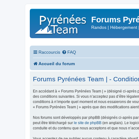
Forums Pyré
Randos | Hébergement 
Raccourcis
FAQ
Accueil du forum
Forums Pyrénées Team | - Conditions
En accédant à « Forums Pyrénées Team | » (désigné ci-après pa
des conditions suivantes. Si vous n’acceptez pas d’être légale
conditions à n’importe quel moment et nous essaierons de vous 
« Forums Pyrénées Team | » après que des modifications aient 
Nos forums sont développés par phpBB (désignés ci-après par «
peut être téléchargé sur
le site de phpBB
(en anglais). Le logic
conduite et du contenu que nous acceptons et que nous n’acce
Vous acceptez de ne publier aucun contenu à caractère abusif, 