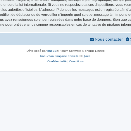
 encore la loi internationale. Si vous ne respectez pas ces dispositions, vous vou
 et les autorités officielles. L’adresse IP de tous les messages est enregistrée afin 
odifier, de déplacer ou de verrouiller n’importe quel sujet et message à n’importe
vous avez renseignées soient enregistrées dans notre base de données. Bien que ces
 ne pourront être tenus comme responsables en cas de tentative de piratage infor
Nous contacter
Développé par
phpBB
® Forum Software © phpBB Limited
Traduction française officielle
©
Qiaeru
Confidentialité
|
Conditions