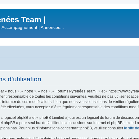
nées Team |
| Accompagnement | Annonces...
 d’utilisation
r « nous », « notre », « nos », « Forums Pyrénées Team | » et « https://www.pyre
ment responsable de toutes les conditions suivantes, veuillez ne pas utiliser et a
informer de ces modifications, bien que nous vous conseillons de vérifier régulièr
été effectuées, vous acceptez d’être légalement responsable des conditions modifi
 logiciel phpBB » et « phpBB Limited ») qui est un logiciel de forum de discussio
iel phpBB a pour seul but de faciliter les discussions sur internet et phpBB Limit
ptons pas. Pour plus d’informations concernant phpBB, veuillez consulter
le site 
obscène, vulgaire, diffamatoire, choquant, menaçant, pornographique, etc. qui pourr