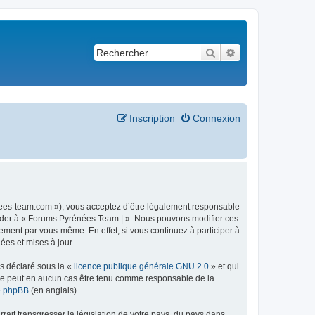
Rechercher
Recherche avancé
Inscription
Connexion
nees-team.com »), vous acceptez d’être légalement responsable
ccéder à « Forums Pyrénées Team | ». Nous pouvons modifier ces
ement par vous-même. En effet, si vous continuez à participer à
ées et mises à jour.
ns déclaré sous la «
licence publique générale GNU 2.0
» et qui
ed ne peut en aucun cas être tenu comme responsable de la
de phpBB
(en anglais).
ait transgresser la législation de votre pays, du pays dans