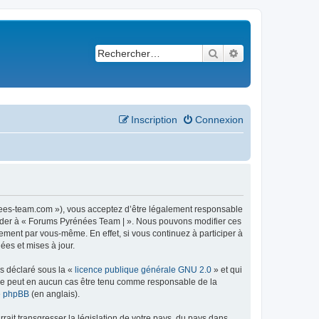
Rechercher
Recherche avancé
Inscription
Connexion
nees-team.com »), vous acceptez d’être légalement responsable
ccéder à « Forums Pyrénées Team | ». Nous pouvons modifier ces
ement par vous-même. En effet, si vous continuez à participer à
ées et mises à jour.
ns déclaré sous la «
licence publique générale GNU 2.0
» et qui
ed ne peut en aucun cas être tenu comme responsable de la
de phpBB
(en anglais).
ait transgresser la législation de votre pays, du pays dans