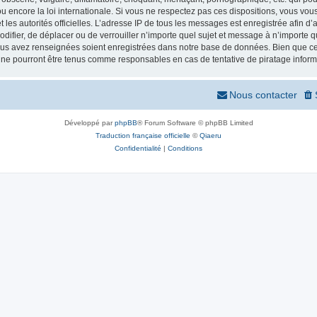
 encore la loi internationale. Si vous ne respectez pas ces dispositions, vous vou
 et les autorités officielles. L’adresse IP de tous les messages est enregistrée afin 
odifier, de déplacer ou de verrouiller n’importe quel sujet et message à n’importe
vous avez renseignées soient enregistrées dans notre base de données. Bien que ces
 ne pourront être tenus comme responsables en cas de tentative de piratage infor
Nous contacter
Développé par
phpBB
® Forum Software © phpBB Limited
Traduction française officielle
©
Qiaeru
Confidentialité
|
Conditions