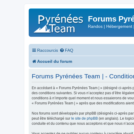
Forums Pyré
Randos | Hébergement 
Raccourcis
FAQ
Accueil du forum
Forums Pyrénées Team | - Conditions
En accédant à « Forums Pyrénées Team | » (désigné ci-après pa
des conditions suivantes. Si vous n’acceptez pas d’être légale
conditions à n’importe quel moment et nous essaierons de vous 
« Forums Pyrénées Team | » après que des modifications aient 
Nos forums sont développés par phpBB (désignés ci-après par «
peut être téléchargé sur
le site de phpBB
(en anglais). Le logic
conduite et du contenu que nous acceptons et que nous n’acce
Vous acceptez de ne publier aucun contenu à caractère abusif, 