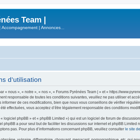
nées Team |
| Accompagnement | Annonces...
 d’utilisation
r « nous », « notre », « nos », « Forums Pyrénées Team | » et « https://www.pyre
ment responsable de toutes les conditions suivantes, veuillez ne pas utiliser et a
informer de ces modifications, bien que nous vous conseillons de vérifier régulièr
été effectuées, vous acceptez d’être légalement responsable des conditions modifi
 logiciel phpBB » et « phpBB Limited ») qui est un logiciel de forum de discussio
iel phpBB a pour seul but de faciliter les discussions sur internet et phpBB Limit
ptons pas. Pour plus d’informations concernant phpBB, veuillez consulter
le site 
obscène, vulgaire, diffamatoire, choquant, menaçant, pornographique, etc. qui pourr