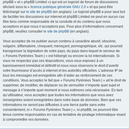
phpBB » et « phpBB Limited ») qui est un logiciel de forum de discussions
déclaré sous la «
licence publique générale GNU 2.0
» et qui peut être
téléchargé sur
le site de phpBB
(en anglais). Le logiciel phpBB a pour seul but
de faciliter les discussions sur internet et phpBB Limited ne peut en aucun cas
être tenu comme responsable de la conduite et du contenu que nous
acceptons et que nous n’acceptons pas. Pour plus d’informations concernant
phpBB, veuillez consulter
le site de phpBB
(en anglais).
Vous acceptez de ne publier aucun contenu à caractère abusif, obscène,
vulgaire, diffamatoire, choquant, menaçant, pornographique, etc. qui pourrait
transgresser la législation de votre pays, du pays dans lequel le serveur de
« Forums Pyrénées Team | » est hébergé ou encore la loi internationale. Si
vous ne respectez pas ces dispositions, vous vous exposez à un
bannissement immédiat et définitif et nous nous réservons le droit d’avertir
votre fournisseur d’accès à internet et les autorités officielles. L’adresse IP de
tous les messages est enregistrée afin d’aider au renforcement de ces
conditions. Vous acceptez le fait que « Forums Pyrénées Team | » ait le droit de
supprimer, de modifier, de déplacer ou de verrouiller n’importe quel sujet et
message à n’importe quel moment si nous estimons cela nécessaire. En tant
qu’utilisateur, vous acceptez que toutes les informations que vous avez
renseignées soient enregistrées dans notre base de données. Bien que ces
informations ne seront pas diffusées à une tierce partie sans votre
consentement, ni « Forums Pyrénées Team | », ni phpBB, ne pourront être
tenus comme responsables en cas de tentative de piratage informatique visant
à compromettre vos données.