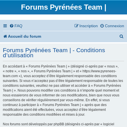
Forums Pyrénées Team |
FAQ
Inscription
Connexion
R
Accueil du forum
e
Forums Pyrénées Team | - Conditions
c
d’utilisation
h
En accédant à « Forums Pyrénées Team | » (désigné ci-après par « nous »,
e
« notre », « nos », « Forums Pyrénées Team | » et « https://www.pyrenees-
team.com »), vous acceptez d’être légalement responsable des conditions
r
suivantes. Si vous n’acceptez pas d’être légalement responsable de toutes les
conditions suivantes, veuillez ne pas utiliser et accéder à « Forums Pyrénées
c
Team | ». Nous pouvons modifier ces conditions à n’importe quel moment et
nous essaierons de vous informer de ces modifications, bien que nous vous
h
conseillons de vérifier régulièrement par vous-même. En effet, si vous
continuez à participer à « Forums Pyrénées Team | » après que des
e
modifications aient été effectuées, vous acceptez d’être légalement
responsable des conditions modifiées et mises à jour.
r
Nos forums sont développés par phpBB (désignés ci-après par « logiciel