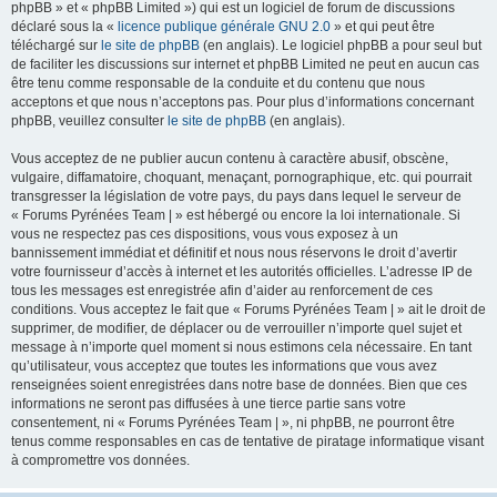
phpBB » et « phpBB Limited ») qui est un logiciel de forum de discussions
déclaré sous la «
licence publique générale GNU 2.0
» et qui peut être
téléchargé sur
le site de phpBB
(en anglais). Le logiciel phpBB a pour seul but
de faciliter les discussions sur internet et phpBB Limited ne peut en aucun cas
être tenu comme responsable de la conduite et du contenu que nous
acceptons et que nous n’acceptons pas. Pour plus d’informations concernant
phpBB, veuillez consulter
le site de phpBB
(en anglais).
Vous acceptez de ne publier aucun contenu à caractère abusif, obscène,
vulgaire, diffamatoire, choquant, menaçant, pornographique, etc. qui pourrait
transgresser la législation de votre pays, du pays dans lequel le serveur de
« Forums Pyrénées Team | » est hébergé ou encore la loi internationale. Si
vous ne respectez pas ces dispositions, vous vous exposez à un
bannissement immédiat et définitif et nous nous réservons le droit d’avertir
votre fournisseur d’accès à internet et les autorités officielles. L’adresse IP de
tous les messages est enregistrée afin d’aider au renforcement de ces
conditions. Vous acceptez le fait que « Forums Pyrénées Team | » ait le droit de
supprimer, de modifier, de déplacer ou de verrouiller n’importe quel sujet et
message à n’importe quel moment si nous estimons cela nécessaire. En tant
qu’utilisateur, vous acceptez que toutes les informations que vous avez
renseignées soient enregistrées dans notre base de données. Bien que ces
informations ne seront pas diffusées à une tierce partie sans votre
consentement, ni « Forums Pyrénées Team | », ni phpBB, ne pourront être
tenus comme responsables en cas de tentative de piratage informatique visant
à compromettre vos données.