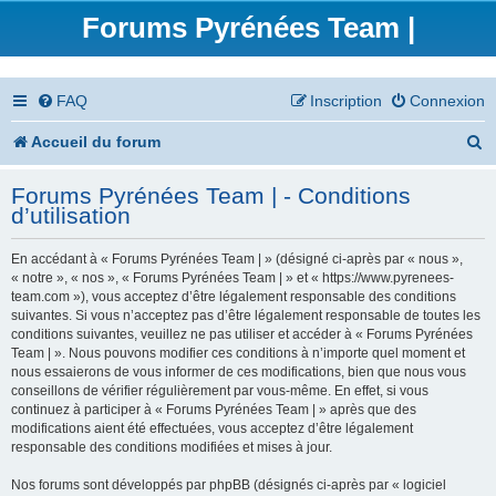
Forums Pyrénées Team |
FAQ
Inscription
Connexion
R
Accueil du forum
e
Forums Pyrénées Team | - Conditions
c
d’utilisation
h
En accédant à « Forums Pyrénées Team | » (désigné ci-après par « nous »,
e
« notre », « nos », « Forums Pyrénées Team | » et « https://www.pyrenees-
team.com »), vous acceptez d’être légalement responsable des conditions
r
suivantes. Si vous n’acceptez pas d’être légalement responsable de toutes les
conditions suivantes, veuillez ne pas utiliser et accéder à « Forums Pyrénées
c
Team | ». Nous pouvons modifier ces conditions à n’importe quel moment et
nous essaierons de vous informer de ces modifications, bien que nous vous
h
conseillons de vérifier régulièrement par vous-même. En effet, si vous
continuez à participer à « Forums Pyrénées Team | » après que des
e
modifications aient été effectuées, vous acceptez d’être légalement
responsable des conditions modifiées et mises à jour.
r
Nos forums sont développés par phpBB (désignés ci-après par « logiciel