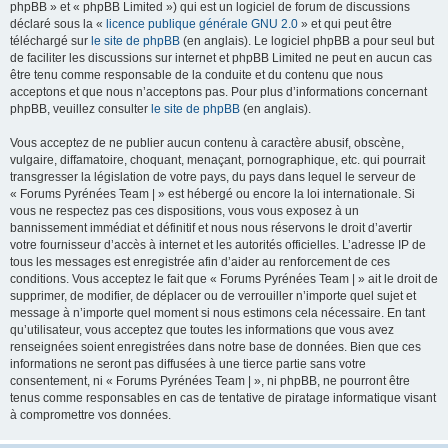
phpBB » et « phpBB Limited ») qui est un logiciel de forum de discussions
déclaré sous la «
licence publique générale GNU 2.0
» et qui peut être
téléchargé sur
le site de phpBB
(en anglais). Le logiciel phpBB a pour seul but
de faciliter les discussions sur internet et phpBB Limited ne peut en aucun cas
être tenu comme responsable de la conduite et du contenu que nous
acceptons et que nous n’acceptons pas. Pour plus d’informations concernant
phpBB, veuillez consulter
le site de phpBB
(en anglais).
Vous acceptez de ne publier aucun contenu à caractère abusif, obscène,
vulgaire, diffamatoire, choquant, menaçant, pornographique, etc. qui pourrait
transgresser la législation de votre pays, du pays dans lequel le serveur de
« Forums Pyrénées Team | » est hébergé ou encore la loi internationale. Si
vous ne respectez pas ces dispositions, vous vous exposez à un
bannissement immédiat et définitif et nous nous réservons le droit d’avertir
votre fournisseur d’accès à internet et les autorités officielles. L’adresse IP de
tous les messages est enregistrée afin d’aider au renforcement de ces
conditions. Vous acceptez le fait que « Forums Pyrénées Team | » ait le droit de
supprimer, de modifier, de déplacer ou de verrouiller n’importe quel sujet et
message à n’importe quel moment si nous estimons cela nécessaire. En tant
qu’utilisateur, vous acceptez que toutes les informations que vous avez
renseignées soient enregistrées dans notre base de données. Bien que ces
informations ne seront pas diffusées à une tierce partie sans votre
consentement, ni « Forums Pyrénées Team | », ni phpBB, ne pourront être
tenus comme responsables en cas de tentative de piratage informatique visant
à compromettre vos données.