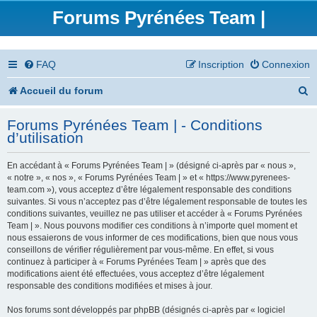
Forums Pyrénées Team |
FAQ
Inscription
Connexion
R
Accueil du forum
e
Forums Pyrénées Team | - Conditions
c
d’utilisation
h
En accédant à « Forums Pyrénées Team | » (désigné ci-après par « nous »,
e
« notre », « nos », « Forums Pyrénées Team | » et « https://www.pyrenees-
team.com »), vous acceptez d’être légalement responsable des conditions
r
suivantes. Si vous n’acceptez pas d’être légalement responsable de toutes les
conditions suivantes, veuillez ne pas utiliser et accéder à « Forums Pyrénées
c
Team | ». Nous pouvons modifier ces conditions à n’importe quel moment et
nous essaierons de vous informer de ces modifications, bien que nous vous
h
conseillons de vérifier régulièrement par vous-même. En effet, si vous
continuez à participer à « Forums Pyrénées Team | » après que des
e
modifications aient été effectuées, vous acceptez d’être légalement
responsable des conditions modifiées et mises à jour.
r
Nos forums sont développés par phpBB (désignés ci-après par « logiciel