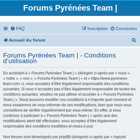
Forums Pyrénées Team |
FAQ
Inscription
Connexion
R
Accueil du forum
e
Forums Pyrénées Team | - Conditions
c
d’utilisation
h
En accédant à « Forums Pyrénées Team | » (désigné ci-après par « nous »,
e
« notre », « nos », « Forums Pyrénées Team | » et « https://www.pyrenees-
team.com »), vous acceptez d’être légalement responsable des conditions
r
suivantes. Si vous n’acceptez pas d’être légalement responsable de toutes les
conditions suivantes, veuillez ne pas utiliser et accéder à « Forums Pyrénées
c
Team | ». Nous pouvons modifier ces conditions à n’importe quel moment et
nous essaierons de vous informer de ces modifications, bien que nous vous
h
conseillons de vérifier régulièrement par vous-même. En effet, si vous
continuez à participer à « Forums Pyrénées Team | » après que des
e
modifications aient été effectuées, vous acceptez d’être légalement
responsable des conditions modifiées et mises à jour.
r
Nos forums sont développés par phpBB (désignés ci-après par « logiciel