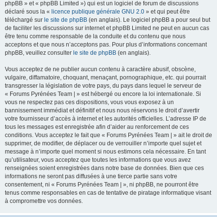
phpBB » et « phpBB Limited ») qui est un logiciel de forum de discussions
déclaré sous la «
licence publique générale GNU 2.0
» et qui peut être
téléchargé sur
le site de phpBB
(en anglais). Le logiciel phpBB a pour seul but
de faciliter les discussions sur internet et phpBB Limited ne peut en aucun cas
être tenu comme responsable de la conduite et du contenu que nous
acceptons et que nous n’acceptons pas. Pour plus d’informations concernant
phpBB, veuillez consulter
le site de phpBB
(en anglais).
Vous acceptez de ne publier aucun contenu à caractère abusif, obscène,
vulgaire, diffamatoire, choquant, menaçant, pornographique, etc. qui pourrait
transgresser la législation de votre pays, du pays dans lequel le serveur de
« Forums Pyrénées Team | » est hébergé ou encore la loi internationale. Si
vous ne respectez pas ces dispositions, vous vous exposez à un
bannissement immédiat et définitif et nous nous réservons le droit d’avertir
votre fournisseur d’accès à internet et les autorités officielles. L’adresse IP de
tous les messages est enregistrée afin d’aider au renforcement de ces
conditions. Vous acceptez le fait que « Forums Pyrénées Team | » ait le droit de
supprimer, de modifier, de déplacer ou de verrouiller n’importe quel sujet et
message à n’importe quel moment si nous estimons cela nécessaire. En tant
qu’utilisateur, vous acceptez que toutes les informations que vous avez
renseignées soient enregistrées dans notre base de données. Bien que ces
informations ne seront pas diffusées à une tierce partie sans votre
consentement, ni « Forums Pyrénées Team | », ni phpBB, ne pourront être
tenus comme responsables en cas de tentative de piratage informatique visant
à compromettre vos données.