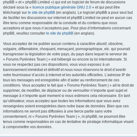
phpBB » et « phpBB Limited ») qui est un logiciel de forum de discussions
déclaré sous la «
licence publique générale GNU 2.0
» et qui peut être
téléchargé sur
le site de phpBB
(en anglais). Le logiciel phpBB a pour seul but
de faciliter les discussions sur internet et phpBB Limited ne peut en aucun cas
être tenu comme responsable de la conduite et du contenu que nous
acceptons et que nous n’acceptons pas. Pour plus d’informations concernant
phpBB, veuillez consulter
le site de phpBB
(en anglais).
Vous acceptez de ne publier aucun contenu à caractère abusif, obscène,
vulgaire, diffamatoire, choquant, menaçant, pornographique, etc. qui pourrait
transgresser la législation de votre pays, du pays dans lequel le serveur de
« Forums Pyrénées Team | » est hébergé ou encore la loi internationale. Si
vous ne respectez pas ces dispositions, vous vous exposez à un
bannissement immédiat et définitif et nous nous réservons le droit d’avertir
votre fournisseur d’accès à internet et les autorités officielles. L’adresse IP de
tous les messages est enregistrée afin d’aider au renforcement de ces
conditions. Vous acceptez le fait que « Forums Pyrénées Team | » ait le droit de
supprimer, de modifier, de déplacer ou de verrouiller n’importe quel sujet et
message à n’importe quel moment si nous estimons cela nécessaire. En tant
qu’utilisateur, vous acceptez que toutes les informations que vous avez
renseignées soient enregistrées dans notre base de données. Bien que ces
informations ne seront pas diffusées à une tierce partie sans votre
consentement, ni « Forums Pyrénées Team | », ni phpBB, ne pourront être
tenus comme responsables en cas de tentative de piratage informatique visant
à compromettre vos données.