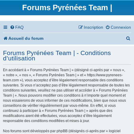
Forums Pyrénées Team |
FAQ
Inscription
Connexion
R
Accueil du forum
e
Forums Pyrénées Team | - Conditions
c
d’utilisation
h
En accédant à « Forums Pyrénées Team | » (désigné ci-après par « nous »,
e
« notre », « nos », « Forums Pyrénées Team | » et « https://www.pyrenees-
team.com »), vous acceptez d’être légalement responsable des conditions
r
suivantes. Si vous n’acceptez pas d’être légalement responsable de toutes les
conditions suivantes, veuillez ne pas utiliser et accéder à « Forums Pyrénées
c
Team | ». Nous pouvons modifier ces conditions à n’importe quel moment et
nous essaierons de vous informer de ces modifications, bien que nous vous
h
conseillons de vérifier régulièrement par vous-même. En effet, si vous
continuez à participer à « Forums Pyrénées Team | » après que des
e
modifications aient été effectuées, vous acceptez d’être légalement
responsable des conditions modifiées et mises à jour.
r
Nos forums sont développés par phpBB (désignés ci-après par « logiciel