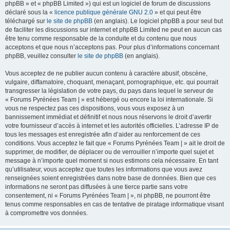
phpBB » et « phpBB Limited ») qui est un logiciel de forum de discussions
déclaré sous la «
licence publique générale GNU 2.0
» et qui peut être
téléchargé sur
le site de phpBB
(en anglais). Le logiciel phpBB a pour seul but
de faciliter les discussions sur internet et phpBB Limited ne peut en aucun cas
être tenu comme responsable de la conduite et du contenu que nous
acceptons et que nous n’acceptons pas. Pour plus d’informations concernant
phpBB, veuillez consulter
le site de phpBB
(en anglais).
Vous acceptez de ne publier aucun contenu à caractère abusif, obscène,
vulgaire, diffamatoire, choquant, menaçant, pornographique, etc. qui pourrait
transgresser la législation de votre pays, du pays dans lequel le serveur de
« Forums Pyrénées Team | » est hébergé ou encore la loi internationale. Si
vous ne respectez pas ces dispositions, vous vous exposez à un
bannissement immédiat et définitif et nous nous réservons le droit d’avertir
votre fournisseur d’accès à internet et les autorités officielles. L’adresse IP de
tous les messages est enregistrée afin d’aider au renforcement de ces
conditions. Vous acceptez le fait que « Forums Pyrénées Team | » ait le droit de
supprimer, de modifier, de déplacer ou de verrouiller n’importe quel sujet et
message à n’importe quel moment si nous estimons cela nécessaire. En tant
qu’utilisateur, vous acceptez que toutes les informations que vous avez
renseignées soient enregistrées dans notre base de données. Bien que ces
informations ne seront pas diffusées à une tierce partie sans votre
consentement, ni « Forums Pyrénées Team | », ni phpBB, ne pourront être
tenus comme responsables en cas de tentative de piratage informatique visant
à compromettre vos données.