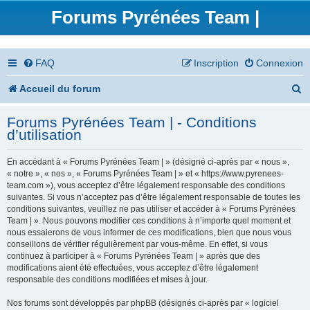
Forums Pyrénées Team |
FAQ
Inscription
Connexion
R
Accueil du forum
e
Forums Pyrénées Team | - Conditions
c
d’utilisation
h
En accédant à « Forums Pyrénées Team | » (désigné ci-après par « nous »,
e
« notre », « nos », « Forums Pyrénées Team | » et « https://www.pyrenees-
team.com »), vous acceptez d’être légalement responsable des conditions
r
suivantes. Si vous n’acceptez pas d’être légalement responsable de toutes les
conditions suivantes, veuillez ne pas utiliser et accéder à « Forums Pyrénées
c
Team | ». Nous pouvons modifier ces conditions à n’importe quel moment et
nous essaierons de vous informer de ces modifications, bien que nous vous
h
conseillons de vérifier régulièrement par vous-même. En effet, si vous
continuez à participer à « Forums Pyrénées Team | » après que des
e
modifications aient été effectuées, vous acceptez d’être légalement
responsable des conditions modifiées et mises à jour.
r
Nos forums sont développés par phpBB (désignés ci-après par « logiciel