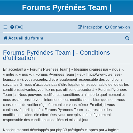
Forums Pyrénées Team |
FAQ
Inscription
Connexion
R
Accueil du forum
e
Forums Pyrénées Team | - Conditions
c
d’utilisation
h
En accédant à « Forums Pyrénées Team | » (désigné ci-après par « nous »,
e
« notre », « nos », « Forums Pyrénées Team | » et « https://www.pyrenees-
team.com »), vous acceptez d’être légalement responsable des conditions
r
suivantes. Si vous n’acceptez pas d’être légalement responsable de toutes les
conditions suivantes, veuillez ne pas utiliser et accéder à « Forums Pyrénées
c
Team | ». Nous pouvons modifier ces conditions à n’importe quel moment et
nous essaierons de vous informer de ces modifications, bien que nous vous
h
conseillons de vérifier régulièrement par vous-même. En effet, si vous
continuez à participer à « Forums Pyrénées Team | » après que des
e
modifications aient été effectuées, vous acceptez d’être légalement
responsable des conditions modifiées et mises à jour.
r
Nos forums sont développés par phpBB (désignés ci-après par « logiciel