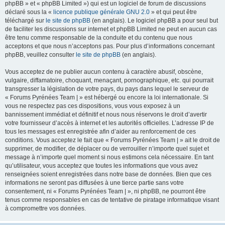
phpBB » et « phpBB Limited ») qui est un logiciel de forum de discussions
déclaré sous la «
licence publique générale GNU 2.0
» et qui peut être
téléchargé sur
le site de phpBB
(en anglais). Le logiciel phpBB a pour seul but
de faciliter les discussions sur internet et phpBB Limited ne peut en aucun cas
être tenu comme responsable de la conduite et du contenu que nous
acceptons et que nous n’acceptons pas. Pour plus d’informations concernant
phpBB, veuillez consulter
le site de phpBB
(en anglais).
Vous acceptez de ne publier aucun contenu à caractère abusif, obscène,
vulgaire, diffamatoire, choquant, menaçant, pornographique, etc. qui pourrait
transgresser la législation de votre pays, du pays dans lequel le serveur de
« Forums Pyrénées Team | » est hébergé ou encore la loi internationale. Si
vous ne respectez pas ces dispositions, vous vous exposez à un
bannissement immédiat et définitif et nous nous réservons le droit d’avertir
votre fournisseur d’accès à internet et les autorités officielles. L’adresse IP de
tous les messages est enregistrée afin d’aider au renforcement de ces
conditions. Vous acceptez le fait que « Forums Pyrénées Team | » ait le droit de
supprimer, de modifier, de déplacer ou de verrouiller n’importe quel sujet et
message à n’importe quel moment si nous estimons cela nécessaire. En tant
qu’utilisateur, vous acceptez que toutes les informations que vous avez
renseignées soient enregistrées dans notre base de données. Bien que ces
informations ne seront pas diffusées à une tierce partie sans votre
consentement, ni « Forums Pyrénées Team | », ni phpBB, ne pourront être
tenus comme responsables en cas de tentative de piratage informatique visant
à compromettre vos données.