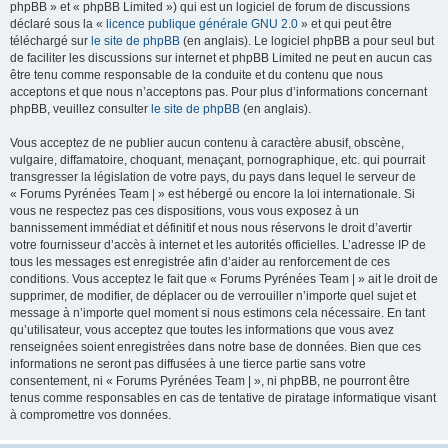
phpBB » et « phpBB Limited ») qui est un logiciel de forum de discussions
déclaré sous la «
licence publique générale GNU 2.0
» et qui peut être
téléchargé sur
le site de phpBB
(en anglais). Le logiciel phpBB a pour seul but
de faciliter les discussions sur internet et phpBB Limited ne peut en aucun cas
être tenu comme responsable de la conduite et du contenu que nous
acceptons et que nous n’acceptons pas. Pour plus d’informations concernant
phpBB, veuillez consulter
le site de phpBB
(en anglais).
Vous acceptez de ne publier aucun contenu à caractère abusif, obscène,
vulgaire, diffamatoire, choquant, menaçant, pornographique, etc. qui pourrait
transgresser la législation de votre pays, du pays dans lequel le serveur de
« Forums Pyrénées Team | » est hébergé ou encore la loi internationale. Si
vous ne respectez pas ces dispositions, vous vous exposez à un
bannissement immédiat et définitif et nous nous réservons le droit d’avertir
votre fournisseur d’accès à internet et les autorités officielles. L’adresse IP de
tous les messages est enregistrée afin d’aider au renforcement de ces
conditions. Vous acceptez le fait que « Forums Pyrénées Team | » ait le droit de
supprimer, de modifier, de déplacer ou de verrouiller n’importe quel sujet et
message à n’importe quel moment si nous estimons cela nécessaire. En tant
qu’utilisateur, vous acceptez que toutes les informations que vous avez
renseignées soient enregistrées dans notre base de données. Bien que ces
informations ne seront pas diffusées à une tierce partie sans votre
consentement, ni « Forums Pyrénées Team | », ni phpBB, ne pourront être
tenus comme responsables en cas de tentative de piratage informatique visant
à compromettre vos données.