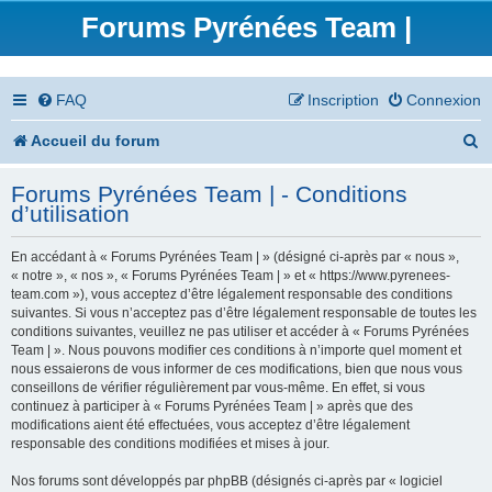
Forums Pyrénées Team |
FAQ
Inscription
Connexion
R
Accueil du forum
e
Forums Pyrénées Team | - Conditions
c
d’utilisation
h
En accédant à « Forums Pyrénées Team | » (désigné ci-après par « nous »,
e
« notre », « nos », « Forums Pyrénées Team | » et « https://www.pyrenees-
team.com »), vous acceptez d’être légalement responsable des conditions
r
suivantes. Si vous n’acceptez pas d’être légalement responsable de toutes les
conditions suivantes, veuillez ne pas utiliser et accéder à « Forums Pyrénées
c
Team | ». Nous pouvons modifier ces conditions à n’importe quel moment et
nous essaierons de vous informer de ces modifications, bien que nous vous
h
conseillons de vérifier régulièrement par vous-même. En effet, si vous
continuez à participer à « Forums Pyrénées Team | » après que des
e
modifications aient été effectuées, vous acceptez d’être légalement
responsable des conditions modifiées et mises à jour.
r
Nos forums sont développés par phpBB (désignés ci-après par « logiciel