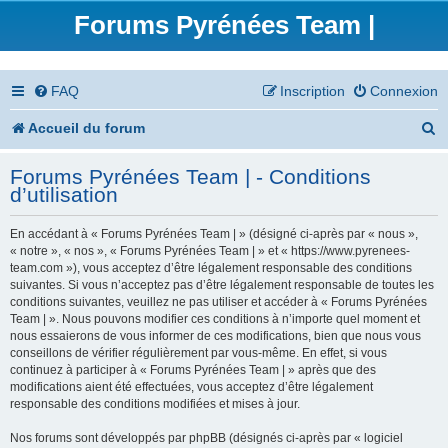
Forums Pyrénées Team |
FAQ
Inscription
Connexion
R
Accueil du forum
e
Forums Pyrénées Team | - Conditions
c
d’utilisation
h
En accédant à « Forums Pyrénées Team | » (désigné ci-après par « nous »,
e
« notre », « nos », « Forums Pyrénées Team | » et « https://www.pyrenees-
team.com »), vous acceptez d’être légalement responsable des conditions
r
suivantes. Si vous n’acceptez pas d’être légalement responsable de toutes les
conditions suivantes, veuillez ne pas utiliser et accéder à « Forums Pyrénées
c
Team | ». Nous pouvons modifier ces conditions à n’importe quel moment et
nous essaierons de vous informer de ces modifications, bien que nous vous
h
conseillons de vérifier régulièrement par vous-même. En effet, si vous
continuez à participer à « Forums Pyrénées Team | » après que des
e
modifications aient été effectuées, vous acceptez d’être légalement
responsable des conditions modifiées et mises à jour.
r
Nos forums sont développés par phpBB (désignés ci-après par « logiciel