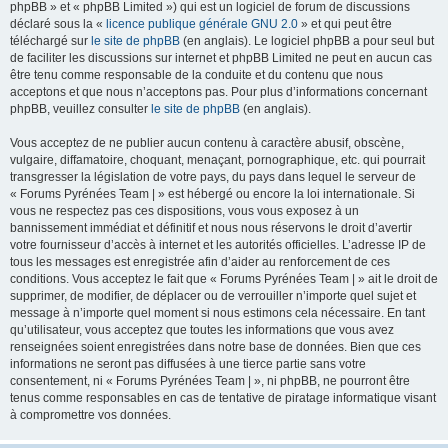
phpBB » et « phpBB Limited ») qui est un logiciel de forum de discussions
déclaré sous la «
licence publique générale GNU 2.0
» et qui peut être
téléchargé sur
le site de phpBB
(en anglais). Le logiciel phpBB a pour seul but
de faciliter les discussions sur internet et phpBB Limited ne peut en aucun cas
être tenu comme responsable de la conduite et du contenu que nous
acceptons et que nous n’acceptons pas. Pour plus d’informations concernant
phpBB, veuillez consulter
le site de phpBB
(en anglais).
Vous acceptez de ne publier aucun contenu à caractère abusif, obscène,
vulgaire, diffamatoire, choquant, menaçant, pornographique, etc. qui pourrait
transgresser la législation de votre pays, du pays dans lequel le serveur de
« Forums Pyrénées Team | » est hébergé ou encore la loi internationale. Si
vous ne respectez pas ces dispositions, vous vous exposez à un
bannissement immédiat et définitif et nous nous réservons le droit d’avertir
votre fournisseur d’accès à internet et les autorités officielles. L’adresse IP de
tous les messages est enregistrée afin d’aider au renforcement de ces
conditions. Vous acceptez le fait que « Forums Pyrénées Team | » ait le droit de
supprimer, de modifier, de déplacer ou de verrouiller n’importe quel sujet et
message à n’importe quel moment si nous estimons cela nécessaire. En tant
qu’utilisateur, vous acceptez que toutes les informations que vous avez
renseignées soient enregistrées dans notre base de données. Bien que ces
informations ne seront pas diffusées à une tierce partie sans votre
consentement, ni « Forums Pyrénées Team | », ni phpBB, ne pourront être
tenus comme responsables en cas de tentative de piratage informatique visant
à compromettre vos données.