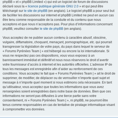
phpBB » et « phpBB Limited ») qui est un logiciel de forum de discussions
déclaré sous la «
licence publique générale GNU 2.0
» et qui peut être
téléchargé sur
le site de phpBB
(en anglais). Le logiciel phpBB a pour seul but
de faciliter les discussions sur internet et phpBB Limited ne peut en aucun cas
être tenu comme responsable de la conduite et du contenu que nous
acceptons et que nous n’acceptons pas. Pour plus d’informations concernant
phpBB, veuillez consulter
le site de phpBB
(en anglais).
Vous acceptez de ne publier aucun contenu à caractère abusif, obscène,
vulgaire, diffamatoire, choquant, menaçant, pornographique, etc. qui pourrait
transgresser la législation de votre pays, du pays dans lequel le serveur de
« Forums Pyrénées Team | » est hébergé ou encore la loi internationale. Si
vous ne respectez pas ces dispositions, vous vous exposez à un
bannissement immédiat et définitif et nous nous réservons le droit d’avertir
votre fournisseur d’accès à internet et les autorités officielles. L’adresse IP de
tous les messages est enregistrée afin d’aider au renforcement de ces
conditions. Vous acceptez le fait que « Forums Pyrénées Team | » ait le droit de
supprimer, de modifier, de déplacer ou de verrouiller n’importe quel sujet et
message à n’importe quel moment si nous estimons cela nécessaire. En tant
qu’utilisateur, vous acceptez que toutes les informations que vous avez
renseignées soient enregistrées dans notre base de données. Bien que ces
informations ne seront pas diffusées à une tierce partie sans votre
consentement, ni « Forums Pyrénées Team | », ni phpBB, ne pourront être
tenus comme responsables en cas de tentative de piratage informatique visant
à compromettre vos données.