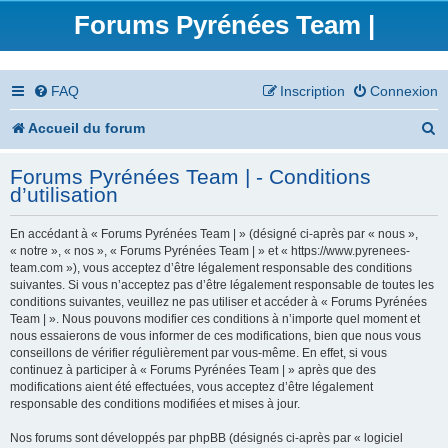
Forums Pyrénées Team |
FAQ
Inscription
Connexion
R
Accueil du forum
e
Forums Pyrénées Team | - Conditions
c
d’utilisation
h
En accédant à « Forums Pyrénées Team | » (désigné ci-après par « nous »,
e
« notre », « nos », « Forums Pyrénées Team | » et « https://www.pyrenees-
team.com »), vous acceptez d’être légalement responsable des conditions
r
suivantes. Si vous n’acceptez pas d’être légalement responsable de toutes les
conditions suivantes, veuillez ne pas utiliser et accéder à « Forums Pyrénées
c
Team | ». Nous pouvons modifier ces conditions à n’importe quel moment et
nous essaierons de vous informer de ces modifications, bien que nous vous
h
conseillons de vérifier régulièrement par vous-même. En effet, si vous
continuez à participer à « Forums Pyrénées Team | » après que des
e
modifications aient été effectuées, vous acceptez d’être légalement
responsable des conditions modifiées et mises à jour.
r
Nos forums sont développés par phpBB (désignés ci-après par « logiciel