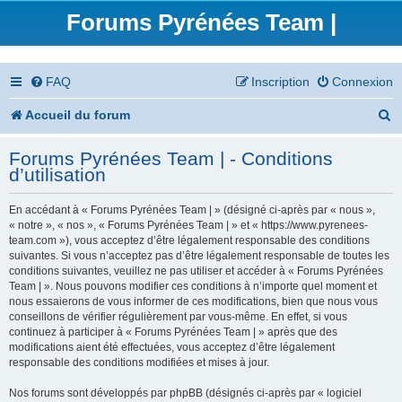
Forums Pyrénées Team |
FAQ
Inscription
Connexion
R
Accueil du forum
e
Forums Pyrénées Team | - Conditions
c
d’utilisation
h
En accédant à « Forums Pyrénées Team | » (désigné ci-après par « nous »,
e
« notre », « nos », « Forums Pyrénées Team | » et « https://www.pyrenees-
team.com »), vous acceptez d’être légalement responsable des conditions
r
suivantes. Si vous n’acceptez pas d’être légalement responsable de toutes les
conditions suivantes, veuillez ne pas utiliser et accéder à « Forums Pyrénées
c
Team | ». Nous pouvons modifier ces conditions à n’importe quel moment et
nous essaierons de vous informer de ces modifications, bien que nous vous
h
conseillons de vérifier régulièrement par vous-même. En effet, si vous
continuez à participer à « Forums Pyrénées Team | » après que des
e
modifications aient été effectuées, vous acceptez d’être légalement
responsable des conditions modifiées et mises à jour.
r
Nos forums sont développés par phpBB (désignés ci-après par « logiciel