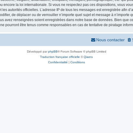
 encore la loi internationale. Si vous ne respectez pas ces dispositions, vous vou
 et les autorités officielles. L’adresse IP de tous les messages est enregistrée afin 
odifier, de déplacer ou de verrouiller n’importe quel sujet et message à n’importe
vous avez renseignées soient enregistrées dans notre base de données. Bien que ces
 ne pourront être tenus comme responsables en cas de tentative de piratage infor
Nous contacter
Développé par
phpBB
® Forum Software © phpBB Limited
Traduction française officielle
©
Qiaeru
Confidentialité
|
Conditions