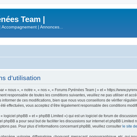
nées Team |
| Accompagnement | Annonces...
 d’utilisation
r « nous », « notre », « nos », « Forums Pyrénées Team | » et « https://www.pyre
ment responsable de toutes les conditions suivantes, veuillez ne pas utiliser et a
informer de ces modifications, bien que nous vous conseillons de vérifier régulièr
été effectuées, vous acceptez d’être légalement responsable des conditions modifi
 logiciel phpBB » et « phpBB Limited ») qui est un logiciel de forum de discussio
iel phpBB a pour seul but de faciliter les discussions sur internet et phpBB Limit
ptons pas. Pour plus d’informations concernant phpBB, veuillez consulter
le site 
obscène, vulgaire, diffamatoire, choquant, menaçant, pornographique, etc. qui pourr