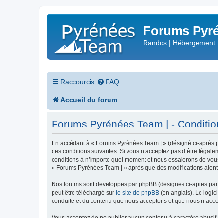
Forums Pyré
Randos | Hébergement 
Raccourcis
FAQ
Accueil du forum
Forums Pyrénées Team | - Conditions
En accédant à « Forums Pyrénées Team | » (désigné ci-après pa
des conditions suivantes. Si vous n’acceptez pas d’être légale
conditions à n’importe quel moment et nous essaierons de vous 
« Forums Pyrénées Team | » après que des modifications aient 
Nos forums sont développés par phpBB (désignés ci-après par «
peut être téléchargé sur
le site de phpBB
(en anglais). Le logic
conduite et du contenu que nous acceptons et que nous n’acce
Vous acceptez de ne publier aucun contenu à caractère abusif, 