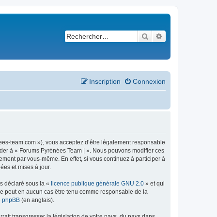
Rechercher
Recherche avancé
Inscription
Connexion
nees-team.com »), vous acceptez d’être légalement responsable
ccéder à « Forums Pyrénées Team | ». Nous pouvons modifier ces
ement par vous-même. En effet, si vous continuez à participer à
ées et mises à jour.
ns déclaré sous la «
licence publique générale GNU 2.0
» et qui
ed ne peut en aucun cas être tenu comme responsable de la
de phpBB
(en anglais).
ait transgresser la législation de votre pays, du pays dans