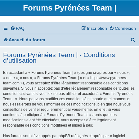
Forums Pyrénées Team |
FAQ
Inscription
Connexion
R
Accueil du forum
e
Forums Pyrénées Team | - Conditions
c
d’utilisation
h
En accédant à « Forums Pyrénées Team | » (désigné ci-après par « nous »,
e
« notre », « nos », « Forums Pyrénées Team | » et « https://www.pyrenees-
team.com »), vous acceptez d’être légalement responsable des conditions
r
suivantes. Si vous n’acceptez pas d’être légalement responsable de toutes les
conditions suivantes, veuillez ne pas utiliser et accéder à « Forums Pyrénées
c
Team | ». Nous pouvons modifier ces conditions à n’importe quel moment et
nous essaierons de vous informer de ces modifications, bien que nous vous
h
conseillons de vérifier régulièrement par vous-même. En effet, si vous
continuez à participer à « Forums Pyrénées Team | » après que des
e
modifications aient été effectuées, vous acceptez d’être légalement
responsable des conditions modifiées et mises à jour.
r
Nos forums sont développés par phpBB (désignés ci-après par « logiciel