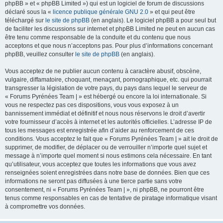
phpBB » et « phpBB Limited ») qui est un logiciel de forum de discussions
déclaré sous la «
licence publique générale GNU 2.0
» et qui peut être
téléchargé sur
le site de phpBB
(en anglais). Le logiciel phpBB a pour seul but
de faciliter les discussions sur internet et phpBB Limited ne peut en aucun cas
être tenu comme responsable de la conduite et du contenu que nous
acceptons et que nous n’acceptons pas. Pour plus d’informations concernant
phpBB, veuillez consulter
le site de phpBB
(en anglais).
Vous acceptez de ne publier aucun contenu à caractère abusif, obscène,
vulgaire, diffamatoire, choquant, menaçant, pornographique, etc. qui pourrait
transgresser la législation de votre pays, du pays dans lequel le serveur de
« Forums Pyrénées Team | » est hébergé ou encore la loi internationale. Si
vous ne respectez pas ces dispositions, vous vous exposez à un
bannissement immédiat et définitif et nous nous réservons le droit d’avertir
votre fournisseur d’accès à internet et les autorités officielles. L’adresse IP de
tous les messages est enregistrée afin d’aider au renforcement de ces
conditions. Vous acceptez le fait que « Forums Pyrénées Team | » ait le droit de
supprimer, de modifier, de déplacer ou de verrouiller n’importe quel sujet et
message à n’importe quel moment si nous estimons cela nécessaire. En tant
qu’utilisateur, vous acceptez que toutes les informations que vous avez
renseignées soient enregistrées dans notre base de données. Bien que ces
informations ne seront pas diffusées à une tierce partie sans votre
consentement, ni « Forums Pyrénées Team | », ni phpBB, ne pourront être
tenus comme responsables en cas de tentative de piratage informatique visant
à compromettre vos données.