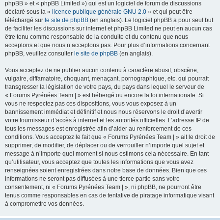
phpBB » et « phpBB Limited ») qui est un logiciel de forum de discussions
déclaré sous la «
licence publique générale GNU 2.0
» et qui peut être
téléchargé sur
le site de phpBB
(en anglais). Le logiciel phpBB a pour seul but
de faciliter les discussions sur internet et phpBB Limited ne peut en aucun cas
être tenu comme responsable de la conduite et du contenu que nous
acceptons et que nous n’acceptons pas. Pour plus d’informations concernant
phpBB, veuillez consulter
le site de phpBB
(en anglais).
Vous acceptez de ne publier aucun contenu à caractère abusif, obscène,
vulgaire, diffamatoire, choquant, menaçant, pornographique, etc. qui pourrait
transgresser la législation de votre pays, du pays dans lequel le serveur de
« Forums Pyrénées Team | » est hébergé ou encore la loi internationale. Si
vous ne respectez pas ces dispositions, vous vous exposez à un
bannissement immédiat et définitif et nous nous réservons le droit d’avertir
votre fournisseur d’accès à internet et les autorités officielles. L’adresse IP de
tous les messages est enregistrée afin d’aider au renforcement de ces
conditions. Vous acceptez le fait que « Forums Pyrénées Team | » ait le droit de
supprimer, de modifier, de déplacer ou de verrouiller n’importe quel sujet et
message à n’importe quel moment si nous estimons cela nécessaire. En tant
qu’utilisateur, vous acceptez que toutes les informations que vous avez
renseignées soient enregistrées dans notre base de données. Bien que ces
informations ne seront pas diffusées à une tierce partie sans votre
consentement, ni « Forums Pyrénées Team | », ni phpBB, ne pourront être
tenus comme responsables en cas de tentative de piratage informatique visant
à compromettre vos données.