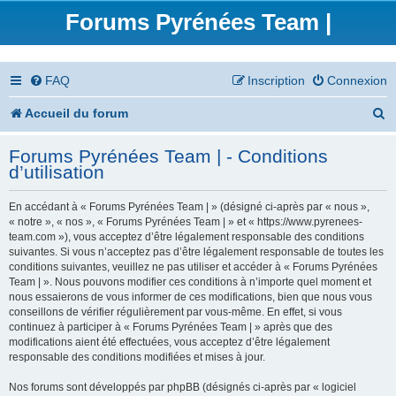
Forums Pyrénées Team |
FAQ
Inscription
Connexion
R
Accueil du forum
e
Forums Pyrénées Team | - Conditions
c
d’utilisation
h
En accédant à « Forums Pyrénées Team | » (désigné ci-après par « nous »,
e
« notre », « nos », « Forums Pyrénées Team | » et « https://www.pyrenees-
team.com »), vous acceptez d’être légalement responsable des conditions
r
suivantes. Si vous n’acceptez pas d’être légalement responsable de toutes les
conditions suivantes, veuillez ne pas utiliser et accéder à « Forums Pyrénées
c
Team | ». Nous pouvons modifier ces conditions à n’importe quel moment et
nous essaierons de vous informer de ces modifications, bien que nous vous
h
conseillons de vérifier régulièrement par vous-même. En effet, si vous
continuez à participer à « Forums Pyrénées Team | » après que des
e
modifications aient été effectuées, vous acceptez d’être légalement
responsable des conditions modifiées et mises à jour.
r
Nos forums sont développés par phpBB (désignés ci-après par « logiciel