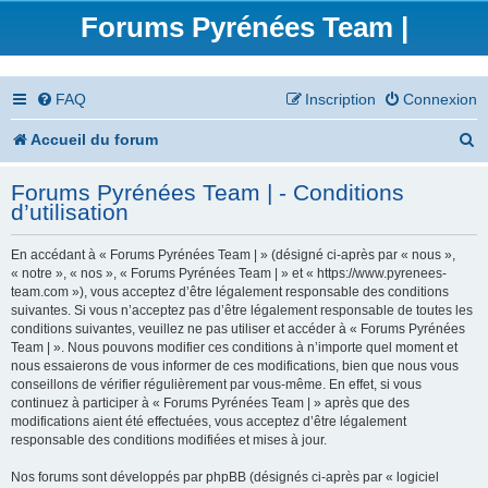
Forums Pyrénées Team |
FAQ
Inscription
Connexion
R
Accueil du forum
e
Forums Pyrénées Team | - Conditions
c
d’utilisation
h
En accédant à « Forums Pyrénées Team | » (désigné ci-après par « nous »,
e
« notre », « nos », « Forums Pyrénées Team | » et « https://www.pyrenees-
team.com »), vous acceptez d’être légalement responsable des conditions
r
suivantes. Si vous n’acceptez pas d’être légalement responsable de toutes les
conditions suivantes, veuillez ne pas utiliser et accéder à « Forums Pyrénées
c
Team | ». Nous pouvons modifier ces conditions à n’importe quel moment et
nous essaierons de vous informer de ces modifications, bien que nous vous
h
conseillons de vérifier régulièrement par vous-même. En effet, si vous
continuez à participer à « Forums Pyrénées Team | » après que des
e
modifications aient été effectuées, vous acceptez d’être légalement
responsable des conditions modifiées et mises à jour.
r
Nos forums sont développés par phpBB (désignés ci-après par « logiciel