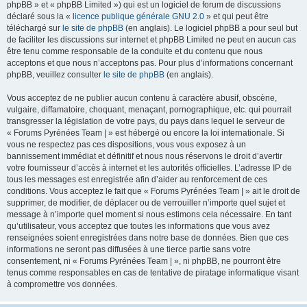
phpBB » et « phpBB Limited ») qui est un logiciel de forum de discussions
déclaré sous la «
licence publique générale GNU 2.0
» et qui peut être
téléchargé sur
le site de phpBB
(en anglais). Le logiciel phpBB a pour seul but
de faciliter les discussions sur internet et phpBB Limited ne peut en aucun cas
être tenu comme responsable de la conduite et du contenu que nous
acceptons et que nous n’acceptons pas. Pour plus d’informations concernant
phpBB, veuillez consulter
le site de phpBB
(en anglais).
Vous acceptez de ne publier aucun contenu à caractère abusif, obscène,
vulgaire, diffamatoire, choquant, menaçant, pornographique, etc. qui pourrait
transgresser la législation de votre pays, du pays dans lequel le serveur de
« Forums Pyrénées Team | » est hébergé ou encore la loi internationale. Si
vous ne respectez pas ces dispositions, vous vous exposez à un
bannissement immédiat et définitif et nous nous réservons le droit d’avertir
votre fournisseur d’accès à internet et les autorités officielles. L’adresse IP de
tous les messages est enregistrée afin d’aider au renforcement de ces
conditions. Vous acceptez le fait que « Forums Pyrénées Team | » ait le droit de
supprimer, de modifier, de déplacer ou de verrouiller n’importe quel sujet et
message à n’importe quel moment si nous estimons cela nécessaire. En tant
qu’utilisateur, vous acceptez que toutes les informations que vous avez
renseignées soient enregistrées dans notre base de données. Bien que ces
informations ne seront pas diffusées à une tierce partie sans votre
consentement, ni « Forums Pyrénées Team | », ni phpBB, ne pourront être
tenus comme responsables en cas de tentative de piratage informatique visant
à compromettre vos données.