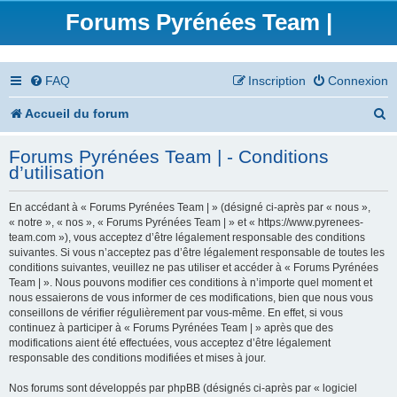
Forums Pyrénées Team |
FAQ
Inscription
Connexion
R
Accueil du forum
e
Forums Pyrénées Team | - Conditions
c
d’utilisation
h
En accédant à « Forums Pyrénées Team | » (désigné ci-après par « nous »,
e
« notre », « nos », « Forums Pyrénées Team | » et « https://www.pyrenees-
team.com »), vous acceptez d’être légalement responsable des conditions
r
suivantes. Si vous n’acceptez pas d’être légalement responsable de toutes les
conditions suivantes, veuillez ne pas utiliser et accéder à « Forums Pyrénées
c
Team | ». Nous pouvons modifier ces conditions à n’importe quel moment et
nous essaierons de vous informer de ces modifications, bien que nous vous
h
conseillons de vérifier régulièrement par vous-même. En effet, si vous
continuez à participer à « Forums Pyrénées Team | » après que des
e
modifications aient été effectuées, vous acceptez d’être légalement
responsable des conditions modifiées et mises à jour.
r
Nos forums sont développés par phpBB (désignés ci-après par « logiciel