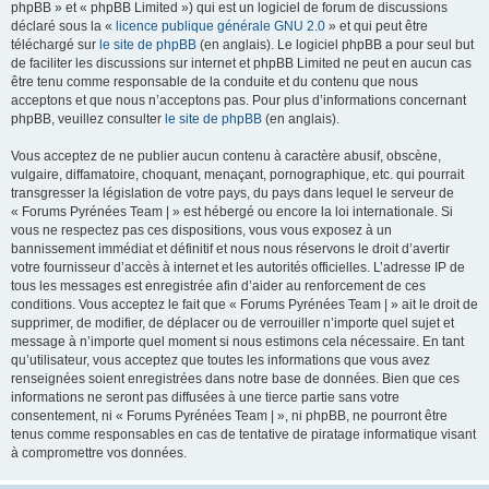
phpBB » et « phpBB Limited ») qui est un logiciel de forum de discussions
déclaré sous la «
licence publique générale GNU 2.0
» et qui peut être
téléchargé sur
le site de phpBB
(en anglais). Le logiciel phpBB a pour seul but
de faciliter les discussions sur internet et phpBB Limited ne peut en aucun cas
être tenu comme responsable de la conduite et du contenu que nous
acceptons et que nous n’acceptons pas. Pour plus d’informations concernant
phpBB, veuillez consulter
le site de phpBB
(en anglais).
Vous acceptez de ne publier aucun contenu à caractère abusif, obscène,
vulgaire, diffamatoire, choquant, menaçant, pornographique, etc. qui pourrait
transgresser la législation de votre pays, du pays dans lequel le serveur de
« Forums Pyrénées Team | » est hébergé ou encore la loi internationale. Si
vous ne respectez pas ces dispositions, vous vous exposez à un
bannissement immédiat et définitif et nous nous réservons le droit d’avertir
votre fournisseur d’accès à internet et les autorités officielles. L’adresse IP de
tous les messages est enregistrée afin d’aider au renforcement de ces
conditions. Vous acceptez le fait que « Forums Pyrénées Team | » ait le droit de
supprimer, de modifier, de déplacer ou de verrouiller n’importe quel sujet et
message à n’importe quel moment si nous estimons cela nécessaire. En tant
qu’utilisateur, vous acceptez que toutes les informations que vous avez
renseignées soient enregistrées dans notre base de données. Bien que ces
informations ne seront pas diffusées à une tierce partie sans votre
consentement, ni « Forums Pyrénées Team | », ni phpBB, ne pourront être
tenus comme responsables en cas de tentative de piratage informatique visant
à compromettre vos données.