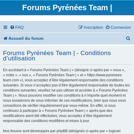
Forums Pyrénées Team |
FAQ
Inscription
Connexion
R
Accueil du forum
e
Forums Pyrénées Team | - Conditions
c
d’utilisation
h
En accédant à « Forums Pyrénées Team | » (désigné ci-après par « nous »,
e
« notre », « nos », « Forums Pyrénées Team | » et « https://www.pyrenees-
team.com »), vous acceptez d’être légalement responsable des conditions
r
suivantes. Si vous n’acceptez pas d’être légalement responsable de toutes les
conditions suivantes, veuillez ne pas utiliser et accéder à « Forums Pyrénées
c
Team | ». Nous pouvons modifier ces conditions à n’importe quel moment et
nous essaierons de vous informer de ces modifications, bien que nous vous
h
conseillons de vérifier régulièrement par vous-même. En effet, si vous
continuez à participer à « Forums Pyrénées Team | » après que des
e
modifications aient été effectuées, vous acceptez d’être légalement
responsable des conditions modifiées et mises à jour.
r
Nos forums sont développés par phpBB (désignés ci-après par « logiciel