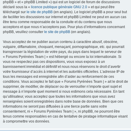
phpBB » et « phpBB Limited ») qui est un logiciel de forum de discussions
déclaré sous la «
licence publique générale GNU 2.0
» et qui peut être
téléchargé sur
le site de phpBB
(en anglais). Le logiciel phpBB a pour seul but
de faciliter les discussions sur internet et phpBB Limited ne peut en aucun cas
être tenu comme responsable de la conduite et du contenu que nous
acceptons et que nous n’acceptons pas. Pour plus d’informations concernant
phpBB, veuillez consulter
le site de phpBB
(en anglais).
Vous acceptez de ne publier aucun contenu à caractère abusif, obscène,
vulgaire, diffamatoire, choquant, menaçant, pornographique, etc. qui pourrait
transgresser la législation de votre pays, du pays dans lequel le serveur de
« Forums Pyrénées Team | » est hébergé ou encore la loi internationale. Si
vous ne respectez pas ces dispositions, vous vous exposez à un
bannissement immédiat et définitif et nous nous réservons le droit d’avertir
votre fournisseur d’accès à internet et les autorités officielles. L’adresse IP de
tous les messages est enregistrée afin d’aider au renforcement de ces
conditions. Vous acceptez le fait que « Forums Pyrénées Team | » ait le droit de
supprimer, de modifier, de déplacer ou de verrouiller n’importe quel sujet et
message à n’importe quel moment si nous estimons cela nécessaire. En tant
qu’utilisateur, vous acceptez que toutes les informations que vous avez
renseignées soient enregistrées dans notre base de données. Bien que ces
informations ne seront pas diffusées à une tierce partie sans votre
consentement, ni « Forums Pyrénées Team | », ni phpBB, ne pourront être
tenus comme responsables en cas de tentative de piratage informatique visant
à compromettre vos données.