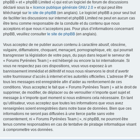
phpBB » et « phpBB Limited ») qui est un logiciel de forum de discussions
déclaré sous la «
licence publique générale GNU 2.0
» et qui peut être
téléchargé sur
le site de phpBB
(en anglais). Le logiciel phpBB a pour seul but
de faciliter les discussions sur internet et phpBB Limited ne peut en aucun cas
être tenu comme responsable de la conduite et du contenu que nous
acceptons et que nous n’acceptons pas. Pour plus d’informations concernant
phpBB, veuillez consulter
le site de phpBB
(en anglais).
Vous acceptez de ne publier aucun contenu à caractère abusif, obscène,
vulgaire, diffamatoire, choquant, menaçant, pornographique, etc. qui pourrait
transgresser la législation de votre pays, du pays dans lequel le serveur de
« Forums Pyrénées Team | » est hébergé ou encore la loi internationale. Si
vous ne respectez pas ces dispositions, vous vous exposez à un
bannissement immédiat et définitif et nous nous réservons le droit d’avertir
votre fournisseur d’accès à internet et les autorités officielles. L’adresse IP de
tous les messages est enregistrée afin d’aider au renforcement de ces
conditions. Vous acceptez le fait que « Forums Pyrénées Team | » ait le droit de
supprimer, de modifier, de déplacer ou de verrouiller n’importe quel sujet et
message à n’importe quel moment si nous estimons cela nécessaire. En tant
qu’utilisateur, vous acceptez que toutes les informations que vous avez
renseignées soient enregistrées dans notre base de données. Bien que ces
informations ne seront pas diffusées à une tierce partie sans votre
consentement, ni « Forums Pyrénées Team | », ni phpBB, ne pourront être
tenus comme responsables en cas de tentative de piratage informatique visant
à compromettre vos données.