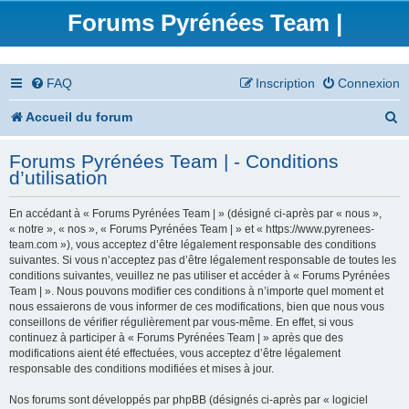
Forums Pyrénées Team |
FAQ
Inscription
Connexion
R
Accueil du forum
e
Forums Pyrénées Team | - Conditions
c
d’utilisation
h
En accédant à « Forums Pyrénées Team | » (désigné ci-après par « nous »,
e
« notre », « nos », « Forums Pyrénées Team | » et « https://www.pyrenees-
team.com »), vous acceptez d’être légalement responsable des conditions
r
suivantes. Si vous n’acceptez pas d’être légalement responsable de toutes les
conditions suivantes, veuillez ne pas utiliser et accéder à « Forums Pyrénées
c
Team | ». Nous pouvons modifier ces conditions à n’importe quel moment et
nous essaierons de vous informer de ces modifications, bien que nous vous
h
conseillons de vérifier régulièrement par vous-même. En effet, si vous
continuez à participer à « Forums Pyrénées Team | » après que des
e
modifications aient été effectuées, vous acceptez d’être légalement
responsable des conditions modifiées et mises à jour.
r
Nos forums sont développés par phpBB (désignés ci-après par « logiciel