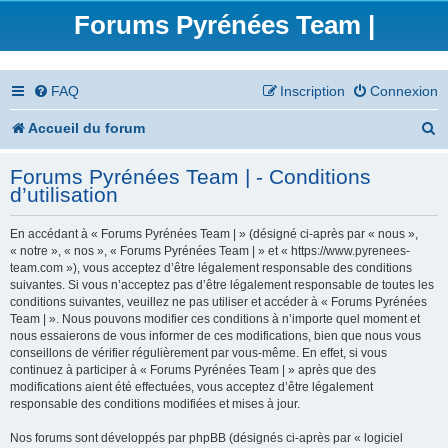
Forums Pyrénées Team |
FAQ
Inscription
Connexion
R
Accueil du forum
e
Forums Pyrénées Team | - Conditions
c
d’utilisation
h
En accédant à « Forums Pyrénées Team | » (désigné ci-après par « nous »,
e
« notre », « nos », « Forums Pyrénées Team | » et « https://www.pyrenees-
team.com »), vous acceptez d’être légalement responsable des conditions
r
suivantes. Si vous n’acceptez pas d’être légalement responsable de toutes les
conditions suivantes, veuillez ne pas utiliser et accéder à « Forums Pyrénées
c
Team | ». Nous pouvons modifier ces conditions à n’importe quel moment et
nous essaierons de vous informer de ces modifications, bien que nous vous
h
conseillons de vérifier régulièrement par vous-même. En effet, si vous
continuez à participer à « Forums Pyrénées Team | » après que des
e
modifications aient été effectuées, vous acceptez d’être légalement
responsable des conditions modifiées et mises à jour.
r
Nos forums sont développés par phpBB (désignés ci-après par « logiciel