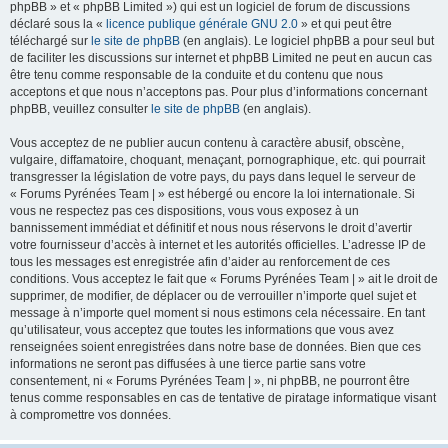
phpBB » et « phpBB Limited ») qui est un logiciel de forum de discussions
déclaré sous la «
licence publique générale GNU 2.0
» et qui peut être
téléchargé sur
le site de phpBB
(en anglais). Le logiciel phpBB a pour seul but
de faciliter les discussions sur internet et phpBB Limited ne peut en aucun cas
être tenu comme responsable de la conduite et du contenu que nous
acceptons et que nous n’acceptons pas. Pour plus d’informations concernant
phpBB, veuillez consulter
le site de phpBB
(en anglais).
Vous acceptez de ne publier aucun contenu à caractère abusif, obscène,
vulgaire, diffamatoire, choquant, menaçant, pornographique, etc. qui pourrait
transgresser la législation de votre pays, du pays dans lequel le serveur de
« Forums Pyrénées Team | » est hébergé ou encore la loi internationale. Si
vous ne respectez pas ces dispositions, vous vous exposez à un
bannissement immédiat et définitif et nous nous réservons le droit d’avertir
votre fournisseur d’accès à internet et les autorités officielles. L’adresse IP de
tous les messages est enregistrée afin d’aider au renforcement de ces
conditions. Vous acceptez le fait que « Forums Pyrénées Team | » ait le droit de
supprimer, de modifier, de déplacer ou de verrouiller n’importe quel sujet et
message à n’importe quel moment si nous estimons cela nécessaire. En tant
qu’utilisateur, vous acceptez que toutes les informations que vous avez
renseignées soient enregistrées dans notre base de données. Bien que ces
informations ne seront pas diffusées à une tierce partie sans votre
consentement, ni « Forums Pyrénées Team | », ni phpBB, ne pourront être
tenus comme responsables en cas de tentative de piratage informatique visant
à compromettre vos données.