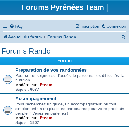
Forums Pyrénées Team |
FAQ
Inscription
Connexion
R
Accueil du forum
Forums Rando
e
Forums Rando
c
Forum
h
Préparation de vos randonnées
e
Pour se renseigner sur l’accès, le parcours, les difficultés, la
nutrition…
r
Modérateur :
Pteam
Sujets :
6077
c
Accompagnement
h
Vous recherchez un guide, un accompagnateur, ou tout
e
simplement un ou plusieurs partenaires pour votre prochain
périple ? Venez en parler ici !
r
Modérateur :
Pteam
Sujets :
1807