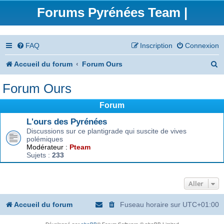
Forums Pyrénées Team |
FAQ
Inscription
Connexion
R
Accueil du forum
Forum Ours
e
Forum Ours
c
Forum
h
L'ours des Pyrénées
e
Discussions sur ce plantigrade qui suscite de vives
polémiques
r
Modérateur :
Pteam
Sujets :
233
c
h
Aller
e
r
Accueil du forum
Fuseau horaire sur
UTC+01:00