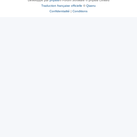
Développé par
phpBB
® Forum Software © phpBB Limited
Traduction française officielle
©
Qiaeru
Confidentialité
|
Conditions