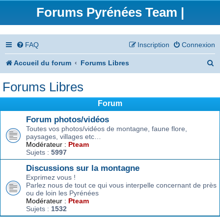
Forums Pyrénées Team |
FAQ
Inscription
Connexion
R
Accueil du forum
Forums Libres
e
Forums Libres
c
Forum
h
Forum photos/vidéos
e
Toutes vos photos/vidéos de montagne, faune flore,
paysages, villages etc…
r
Modérateur :
Pteam
Sujets :
5997
c
Discussions sur la montagne
h
Exprimez vous !
e
Parlez nous de tout ce qui vous interpelle concernant de près
ou de loin les Pyrénées
r
Modérateur :
Pteam
Sujets :
1532