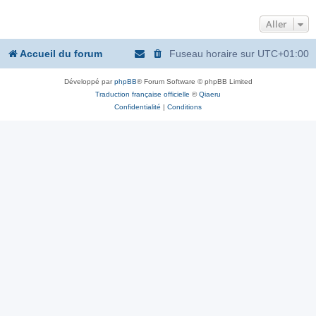
Aller
Accueil du forum
Fuseau horaire sur
UTC+01:00
Développé par
phpBB
® Forum Software © phpBB Limited
Traduction française officielle
©
Qiaeru
Confidentialité
|
Conditions