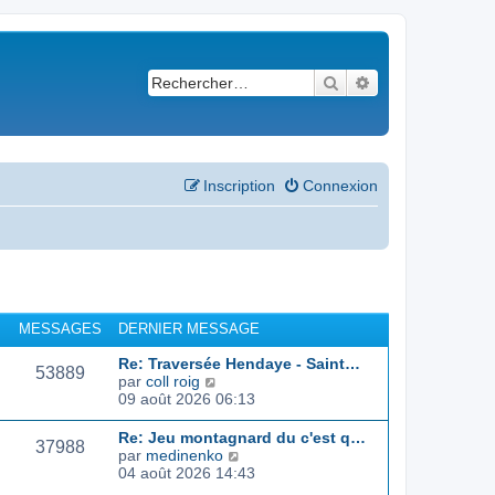
Rechercher
Recherche avancé
Inscription
Connexion
MESSAGES
DERNIER MESSAGE
Re: Traversée Hendaye - Saint…
53889
C
par
coll roig
o
09 août 2026 06:13
n
s
Re: Jeu montagnard du c'est q…
37988
u
C
par
medinenko
l
o
04 août 2026 14:43
t
n