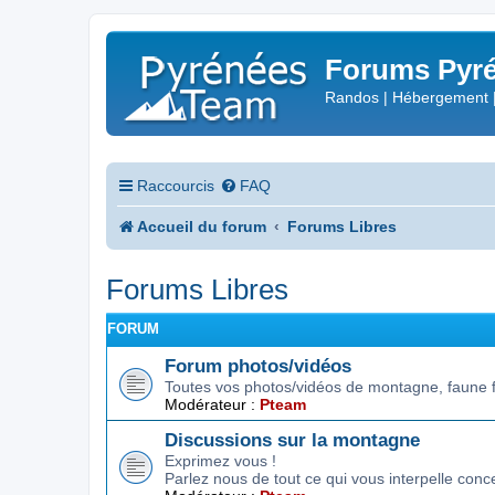
Forums Pyré
Randos | Hébergement 
Raccourcis
FAQ
Accueil du forum
Forums Libres
Forums Libres
FORUM
Forum photos/vidéos
Toutes vos photos/vidéos de montagne, faune f
Modérateur :
Pteam
Discussions sur la montagne
Exprimez vous !
Parlez nous de tout ce qui vous interpelle conc