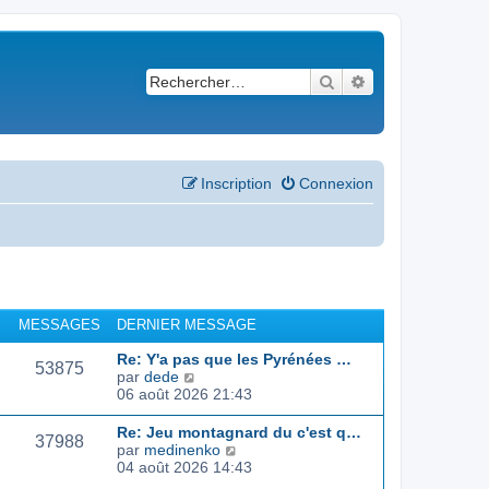
Rechercher
Recherche avancé
Inscription
Connexion
MESSAGES
DERNIER MESSAGE
Re: Y'a pas que les Pyrénées …
53875
C
par
dede
o
06 août 2026 21:43
n
s
Re: Jeu montagnard du c'est q…
37988
u
C
par
medinenko
l
o
04 août 2026 14:43
t
n