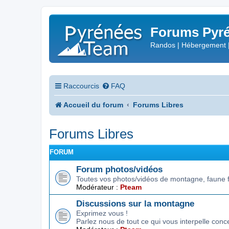
Forums Pyré
Randos | Hébergement 
Raccourcis
FAQ
Accueil du forum
Forums Libres
Forums Libres
FORUM
Forum photos/vidéos
Toutes vos photos/vidéos de montagne, faune f
Modérateur :
Pteam
Discussions sur la montagne
Exprimez vous !
Parlez nous de tout ce qui vous interpelle conc