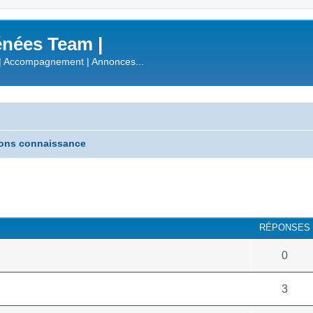
nées Team |
| Accompagnement | Annonces...
ons connaissance
RÉPONSES
0
3