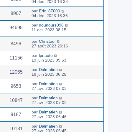
04 déc. 2023 16:38
par
Eric_87000
8907
04 déc. 2023 16:36
par
nounours098
94698
11 oct. 2023 08:15
par
Christoul
8456
27 août 2023 20:16
par
lpnaute
11156
19 juin 2023 09:53
par
Dalmatien
12065
18 juin 2023 06:25
par
Dalmatien
9653
27 avr. 2023 07:03
par
Dalmatien
10847
27 avr. 2023 07:02
par
Dalmatien
9187
27 avr. 2023 06:46
par
Dalmatien
10181
27 avr. 2023 06:45