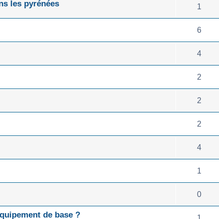
ns les pyrénées
1
6
4
2
2
2
4
1
0
 équipement de base ?
1