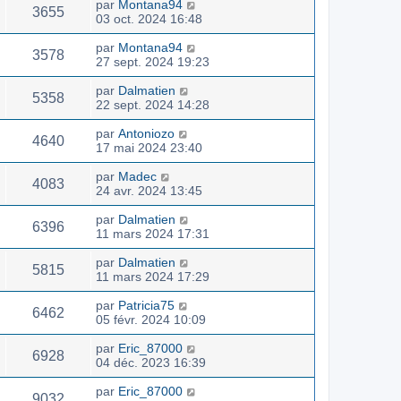
par
Montana94
3655
03 oct. 2024 16:48
par
Montana94
3578
27 sept. 2024 19:23
par
Dalmatien
5358
22 sept. 2024 14:28
par
Antoniozo
4640
17 mai 2024 23:40
par
Madec
4083
24 avr. 2024 13:45
par
Dalmatien
6396
11 mars 2024 17:31
par
Dalmatien
5815
11 mars 2024 17:29
par
Patricia75
6462
05 févr. 2024 10:09
par
Eric_87000
6928
04 déc. 2023 16:39
par
Eric_87000
9032