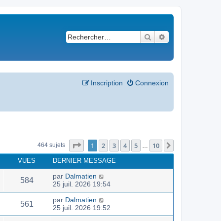
Rechercher
Recherche avancé
Inscription
Connexion
Page
1
sur
10
1
2
3
4
5
10
Suivant
464 sujets
…
VUES
DERNIER MESSAGE
par
Dalmatien
584
25 juil. 2026 19:54
par
Dalmatien
561
25 juil. 2026 19:52