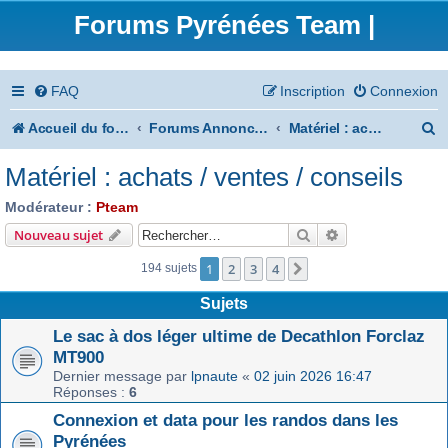
Forums Pyrénées Team |
FAQ
Inscription
Connexion
R
Accueil du forum
Forums Annonces
Matériel : achats / ventes / conseils
e
Matériel : achats / ventes / conseils
c
Modérateur :
Pteam
h
Rechercher
Recherche avanc
Nouveau sujet
e
1
2
3
4
Suivant
194 sujets
r
Sujets
c
Le sac à dos léger ultime de Decathlon Forclaz
h
MT900
e
Dernier message par
lpnaute
«
02 juin 2026 16:47
Réponses :
6
r
Connexion et data pour les randos dans les
Pyrénées