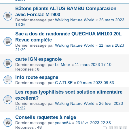
Bâtons pliants ALTUS BAMBU Comparasion
avec Forclaz MT900
Dernier message par
Walking Nature World
«
26 mars 2023
13:36
Sac a dos de randonnée QUECHUA MH100 20L
Revue complète
Dernier message par
Walking Nature World
«
11 mars 2023
21:29
carte IGN espagnole
Dernier message par
Le Meur
«
11 mars 2023 17:10
Réponses :
8
info route espagne
Dernier message par
C.A TLSE
«
09 mars 2023 09:53
Les repas lyophilisés sont solution alimentaire
excellent?
Dernier message par
Walking Nature World
«
26 févr. 2023
21:22
Conseils raquettes à neige
Dernier message par
yoann64
«
23 févr. 2023 22:33
Réponses :
48
1
2
3
4