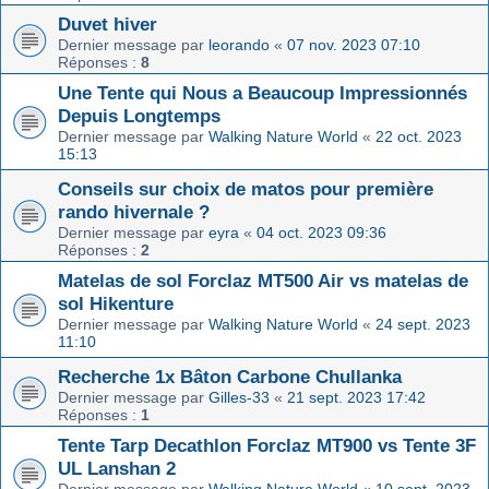
Duvet hiver
Dernier message par
leorando
«
07 nov. 2023 07:10
Réponses :
8
Une Tente qui Nous a Beaucoup Impressionnés
Depuis Longtemps
Dernier message par
Walking Nature World
«
22 oct. 2023
15:13
Conseils sur choix de matos pour première
rando hivernale ?
Dernier message par
eyra
«
04 oct. 2023 09:36
Réponses :
2
Matelas de sol Forclaz MT500 Air vs matelas de
sol Hikenture
Dernier message par
Walking Nature World
«
24 sept. 2023
11:10
Recherche 1x Bâton Carbone Chullanka
Dernier message par
Gilles-33
«
21 sept. 2023 17:42
Réponses :
1
Tente Tarp Decathlon Forclaz MT900 vs Tente 3F
UL Lanshan 2
Dernier message par
Walking Nature World
«
10 sept. 2023