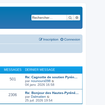
Rechercher
Recherche avancé
Inscription
Connexion
MESSAGES
DERNIER MESSAGE
Re: Cagnotte de soutien Pyrén…
501
C
par
nounours098
o
04 janv. 2026 16:58
n
s
Re: Bonjour des Hautes-Pyréné…
2306
u
C
par
Dalmatien
l
o
25 juil. 2026 19:54
t
n