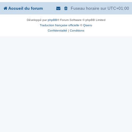
Accueil du forum
Fuseau horaire sur
UTC+01:00
Développé par
phpBB
® Forum Software © phpBB Limited
Traduction française officielle
©
Qiaeru
Confidentialité
|
Conditions