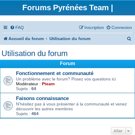
Forums Pyrénées Team |
FAQ
Inscription
Connexion
R
Accueil du forum
Utilisation du forum
e
Utilisation du forum
c
Forum
h
Fonctionnement et communauté
e
Un problème avec le forum? Posez vos questions ici
Modérateur :
Pteam
r
Sujets :
64
c
Faisons connaissance
h
N'hésitez pas à vous présenter à la communauté et venez
découvrir les autres membres
e
Sujets :
464
r
Aller