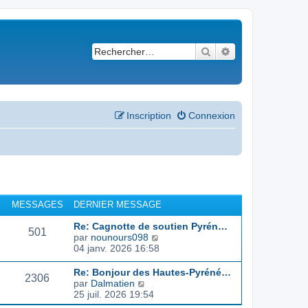
Rechercher
Recherche avancé
Inscription
Connexion
MESSAGES
DERNIER MESSAGE
Re: Cagnotte de soutien Pyrén…
501
C
par
nounours098
o
04 janv. 2026 16:58
n
s
Re: Bonjour des Hautes-Pyréné…
2306
u
C
par
Dalmatien
l
o
25 juil. 2026 19:54
t
n