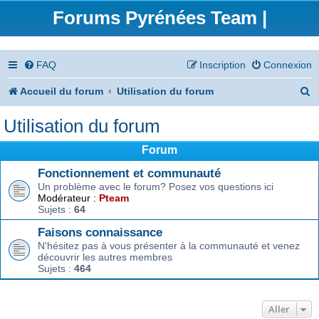
Forums Pyrénées Team |
FAQ
Inscription
Connexion
R
Accueil du forum
Utilisation du forum
e
Utilisation du forum
c
Forum
h
Fonctionnement et communauté
e
Un problème avec le forum? Posez vos questions ici
Modérateur :
Pteam
r
Sujets :
64
c
Faisons connaissance
h
N'hésitez pas à vous présenter à la communauté et venez
découvrir les autres membres
e
Sujets :
464
r
Aller