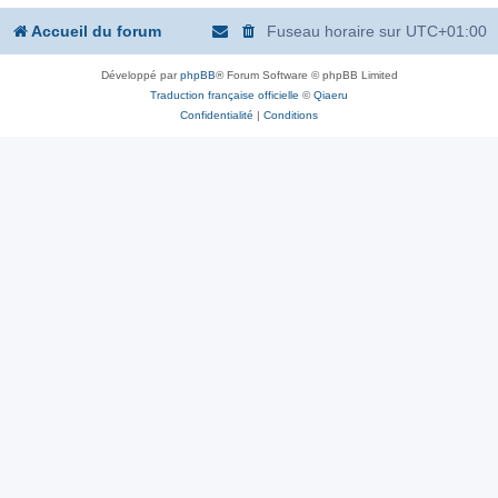
Accueil du forum
Fuseau horaire sur
UTC+01:00
Développé par
phpBB
® Forum Software © phpBB Limited
Traduction française officielle
©
Qiaeru
Confidentialité
|
Conditions