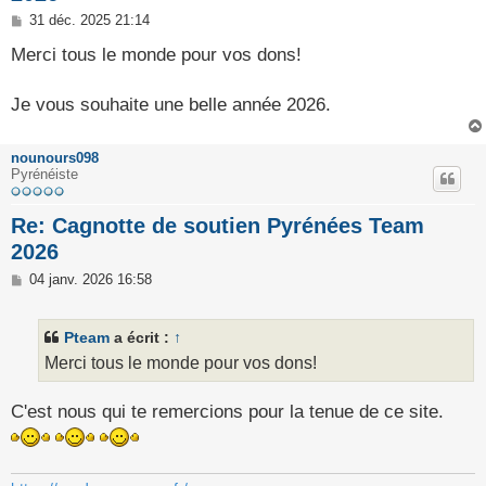
M
31 déc. 2025 21:14
e
s
Merci tous le monde pour vos dons!
s
a
g
Je vous souhaite une belle année 2026.
e
nounours098
Pyrénéiste
Re: Cagnotte de soutien Pyrénées Team
2026
M
04 janv. 2026 16:58
e
s
s
Pteam
a écrit :
↑
a
g
Merci tous le monde pour vos dons!
e
C'est nous qui te remercions pour la tenue de ce site.