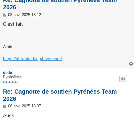
2026
M
08 nov. 2025 18:12
e
s
C'est fait
s
a
g
e
Alain
https://al-rando.blog4ever.com/
dede
Pyrénéiste
Re: Cagnotte de soutien Pyrénées Team
2026
M
08 nov. 2025 18:37
e
s
Aussi
s
a
g
e