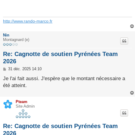
s
a
g
e
http://www.rando-marco.fr
Nin
Montagnard (e)
Re: Cagnotte de soutien Pyrénées Team
2026
M
31 déc. 2025 14:10
e
s
Je l'ai fait aussi. J'espère que le montant nécessaire a
s
été atteint.
a
g
e
Pteam
Site Admin
Re: Cagnotte de soutien Pyrénées Team
2026