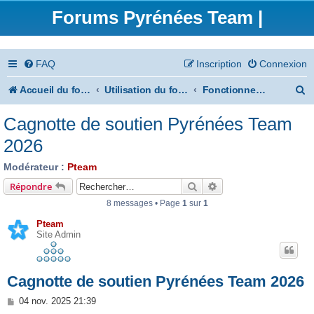
Forums Pyrénées Team |
FAQ
Inscription
Connexion
R
Accueil du forum
Utilisation du forum
Fonctionnement et communauté
e
Cagnotte de soutien Pyrénées Team
c
2026
h
Modérateur :
Pteam
e
Rechercher
Recherche avancée
Répondre
r
8 messages • Page
1
sur
1
c
Pteam
Site Admin
h
e
Cagnotte de soutien Pyrénées Team 2026
r
M
04 nov. 2025 21:39
e