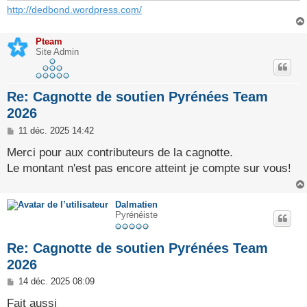
http://dedbond.wordpress.com/
Pteam
Site Admin
Re: Cagnotte de soutien Pyrénées Team
2026
M
11 déc. 2025 14:42
e
s
Merci pour aux contributeurs de la cagnotte.
s
Le montant n'est pas encore atteint je compte sur vous!
a
g
e
Dalmatien
Pyrénéiste
Re: Cagnotte de soutien Pyrénées Team
2026
M
14 déc. 2025 08:09
e
s
Fait aussi