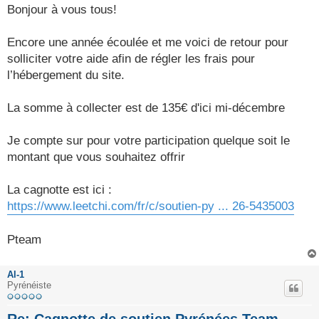
s
Bonjour à vous tous!
s
a
g
Encore une année écoulée et me voici de retour pour
e
solliciter votre aide afin de régler les frais pour
l’hébergement du site.
La somme à collecter est de 135€ d'ici mi-décembre
Je compte sur pour votre participation quelque soit le
montant que vous souhaitez offrir
La cagnotte est ici :
https://www.leetchi.com/fr/c/soutien-py ... 26-5435003
Pteam
Al-1
Pyrénéiste
Re: Cagnotte de soutien Pyrénées Team