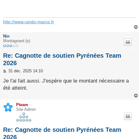
s
a
g
e
http://www.rando-marco.fr
Nin
Montagnard (e)
Re: Cagnotte de soutien Pyrénées Team
2026
M
31 déc. 2025 14:10
e
s
Je l'ai fait aussi. J'espère que le montant nécessaire a
s
été atteint.
a
g
e
Pteam
Site Admin
Re: Cagnotte de soutien Pyrénées Team
2026