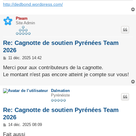
http://dedbond.wordpress.com/
Pteam
Site Admin
Re: Cagnotte de soutien Pyrénées Team
2026
M
11 déc. 2025 14:42
e
s
Merci pour aux contributeurs de la cagnotte.
s
Le montant n'est pas encore atteint je compte sur vous!
a
g
e
Dalmatien
Pyrénéiste
Re: Cagnotte de soutien Pyrénées Team
2026
M
14 déc. 2025 08:09
e
s
Fait aussi