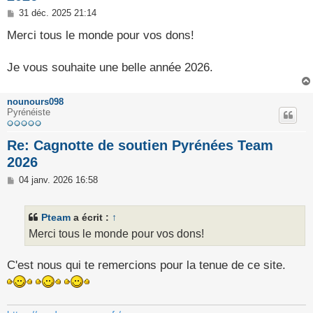
M
31 déc. 2025 21:14
e
s
Merci tous le monde pour vos dons!
s
a
g
Je vous souhaite une belle année 2026.
e
nounours098
Pyrénéiste
Re: Cagnotte de soutien Pyrénées Team
2026
M
04 janv. 2026 16:58
e
s
s
Pteam
a écrit :
↑
a
g
Merci tous le monde pour vos dons!
e
C'est nous qui te remercions pour la tenue de ce site.