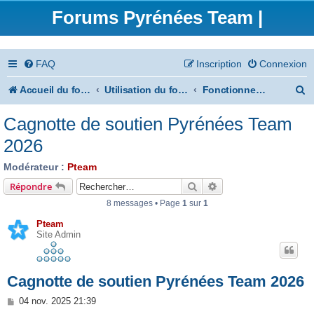
Forums Pyrénées Team |
FAQ
Inscription
Connexion
R
Accueil du forum
Utilisation du forum
Fonctionnement et communauté
e
Cagnotte de soutien Pyrénées Team
c
2026
h
Modérateur :
Pteam
e
Rechercher
Recherche avancée
Répondre
r
8 messages • Page
1
sur
1
c
Pteam
Site Admin
h
e
Cagnotte de soutien Pyrénées Team 2026
r
M
04 nov. 2025 21:39
e