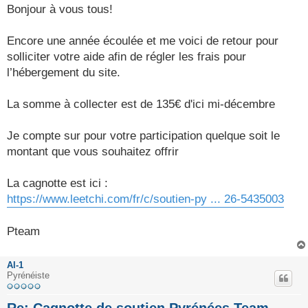
s
Bonjour à vous tous!
s
a
g
Encore une année écoulée et me voici de retour pour
e
solliciter votre aide afin de régler les frais pour
l’hébergement du site.
La somme à collecter est de 135€ d'ici mi-décembre
Je compte sur pour votre participation quelque soit le
montant que vous souhaitez offrir
La cagnotte est ici :
https://www.leetchi.com/fr/c/soutien-py ... 26-5435003
Pteam
Al-1
Pyrénéiste
Re: Cagnotte de soutien Pyrénées Team