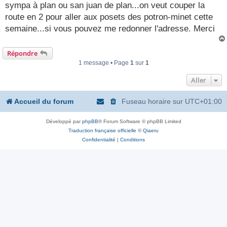
g
sympa à plan ou san juan de plan...on veut couper la
e
route en 2 pour aller aux posets des potron-minet cette
semaine...si vous pouvez me redonner l'adresse. Merci
Répondre
1 message • Page
1
sur
1
Aller
Accueil du forum
Fuseau horaire sur
UTC+01:00
Développé par
phpBB
® Forum Software © phpBB Limited
Traduction française officielle
©
Qiaeru
Confidentialité
|
Conditions