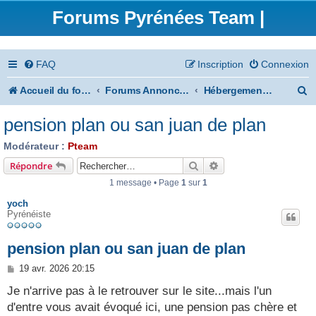
Forums Pyrénées Team |
FAQ
Inscription
Connexion
R
Accueil du forum
Forums Annonces
Hébergement dans les Pyrénées
e
pension plan ou san juan de plan
c
Modérateur :
Pteam
h
Rechercher
Recherche avancée
Répondre
e
1 message • Page
1
sur
1
r
yoch
Pyrénéiste
c
h
pension plan ou san juan de plan
e
M
19 avr. 2026 20:15
e
r
s
Je n'arrive pas à le retrouver sur le site...mais l'un
s
d'entre vous avait évoqué ici, une pension pas chère et
a