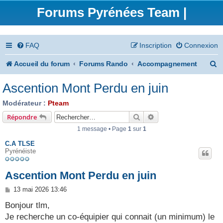
Forums Pyrénées Team |
FAQ
Inscription
Connexion
R
Accueil du forum
Forums Rando
Accompagnement
e
Ascention Mont Perdu en juin
c
Modérateur :
Pteam
h
Rechercher
Recherche avancée
Répondre
e
1 message • Page
1
sur
1
r
C.A TLSE
Pyrénéiste
c
h
Ascention Mont Perdu en juin
e
M
13 mai 2026 13:46
e
r
s
Bonjour tlm,
s
Je recherche un co-équipier qui connait (un minimum) le
a