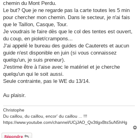
g
chemin du Mont Perdu.
e
Le but? Que je ne regarde pas la carte toutes les 5 min
pour chercher mon chemin. Dans le secteur, je n'ai fais
que le Taillon, Casque, Tour.
Je voudrais le faire dès que le col des tentes est ouvert,
du coup, en piolet/crampons...
J'ai appelé le bureau des guides de Cauterets et aucun
guide n'est disponible en juin (si vous connaissez
quelqu'un, je suis preneur).
J'estime être à l'aise avec le matériel et je cherche
quelqu'un qui le soit aussi.
Seule contrainte, pas le WE du 13/14.
Au plaisir.
Christophe
Du caillou, du caillou, encor' du caillou ... !!!
https://www.youtube.com/channel/UCjJAO_Qx3tlgxBtsSuN5hHg
Répondre