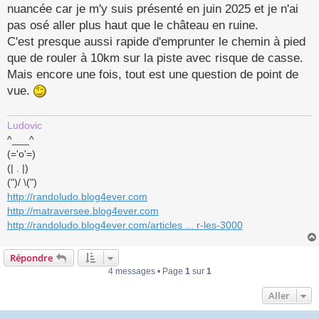
nuancée car je m'y suis présenté en juin 2025 et je n'ai
pas osé aller plus haut que le château en ruine.
C'est presque aussi rapide d'emprunter le chemin à pied
que de rouler à 10km sur la piste avec risque de casse.
Mais encore une fois, tout est une question de point de
vue.
Ludovic
^___^
(='o'=)
(| . |)
(")/ \(")
http://randoludo.blog4ever.com
http://matraversee.blog4ever.com
http://randoludo.blog4ever.com/articles ... r-les-3000
Répondre
4 messages • Page
1
sur
1
Aller