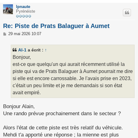
lpnaute
Pyrénéiste
Re: Piste de Prats Balaguer à Aumet
M
29 mai 2026 10:07
e
s
s
Al-1
a écrit :
↑
a
g
Bonjour,
e
est-ce que quelqu'un qui aurait récemment utilisé la
piste qui va de Prats Balaguer à Aumet pourrait me dire
si elle est encore carrossable. Je l'avais prise en 2023,
c'était un peu limite et je me demandais si son état
avait empiré.
Bonjour Alain,
Une rando prévue prochainement dans le secteur ?
Alors l'état de cette piste est très relatif du véhicule.
Mehdi t'a apporté une réponse ; la mienne est plus