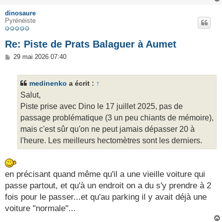
dinosaure
Pyrénéiste
Re: Piste de Prats Balaguer à Aumet
M
29 mai 2026 07:40
e
s
s
medinenko
a écrit :
↑
a
g
Salut,
e
Piste prise avec Dino le 17 juillet 2025, pas de
passage problématique (3 un peu chiants de mémoire),
mais c'est sûr qu'on ne peut jamais dépasser 20 à
l'heure. Les meilleurs hectomètres sont les derniers.
en précisant quand même qu'il a une vieille voiture qui
passe partout, et qu'à un endroit on a du s'y prendre à 2
fois pour le passer...et qu'au parking il y avait déjà une
voiture "normale"...