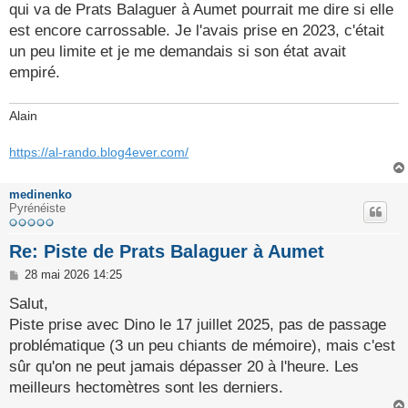
g
qui va de Prats Balaguer à Aumet pourrait me dire si elle
e
est encore carrossable. Je l'avais prise en 2023, c'était
un peu limite et je me demandais si son état avait
empiré.
Alain
https://al-rando.blog4ever.com/
medinenko
Pyrénéiste
Re: Piste de Prats Balaguer à Aumet
M
28 mai 2026 14:25
e
s
Salut,
s
Piste prise avec Dino le 17 juillet 2025, pas de passage
a
g
problématique (3 un peu chiants de mémoire), mais c'est
e
sûr qu'on ne peut jamais dépasser 20 à l'heure. Les
meilleurs hectomètres sont les derniers.