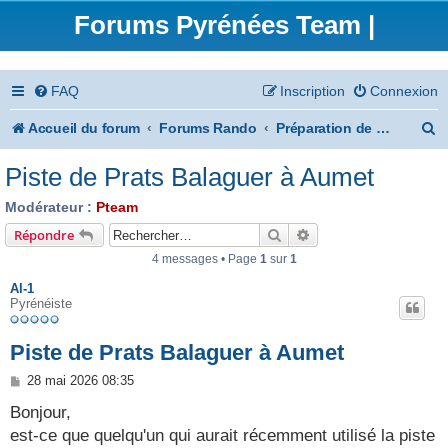
Forums Pyrénées Team |
FAQ
Inscription
Connexion
R
Accueil du forum
Forums Rando
Préparation de vos randonnées
e
Piste de Prats Balaguer à Aumet
c
Modérateur :
Pteam
h
Rechercher
Recherche avancée
Répondre
e
4 messages • Page
1
sur
1
r
Al-1
Pyrénéiste
c
h
Piste de Prats Balaguer à Aumet
e
M
28 mai 2026 08:35
e
r
s
Bonjour,
s
est-ce que quelqu'un qui aurait récemment utilisé la piste
a