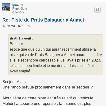
lpnaute
Pyrénéiste
Re: Piste de Prats Balaguer à Aumet
M
29 mai 2026 10:07
e
s
s
Al-1
a écrit :
↑
a
g
Bonjour,
e
est-ce que quelqu'un qui aurait récemment utilisé la
piste qui va de Prats Balaguer à Aumet pourrait me dire
si elle est encore carrossable. Je l'avais prise en 2023,
c'était un peu limite et je me demandais si son état
avait empiré.
Bonjour Alain,
Une rando prévue prochainement dans le secteur ?
Alors l'état de cette piste est très relatif du véhicule.
Mehdi t'a apporté une réponse ; la mienne est plus