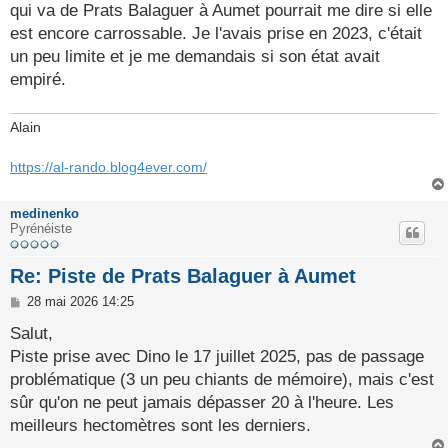
g
qui va de Prats Balaguer à Aumet pourrait me dire si elle
e
est encore carrossable. Je l'avais prise en 2023, c'était
un peu limite et je me demandais si son état avait
empiré.
Alain
https://al-rando.blog4ever.com/
medinenko
Pyrénéiste
Re: Piste de Prats Balaguer à Aumet
M
28 mai 2026 14:25
e
s
Salut,
s
Piste prise avec Dino le 17 juillet 2025, pas de passage
a
g
problématique (3 un peu chiants de mémoire), mais c'est
e
sûr qu'on ne peut jamais dépasser 20 à l'heure. Les
meilleurs hectomètres sont les derniers.