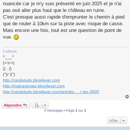
nuancée car je m'y suis présenté en juin 2025 et je n'ai
pas osé aller plus haut que le château en ruine.
C'est presque aussi rapide d'emprunter le chemin à pied
que de rouler à 10km sur la piste avec risque de casse.
Mais encore une fois, tout est une question de point de
vue.
Ludovic
^___^
(='o'=)
(| . |)
(")/ \(")
http://randoludo.blog4ever.com
http://matraversee.blog4ever.com
http://randoludo.blog4ever.com/articles ... r-les-3000
Répondre
4 messages • Page
1
sur
1
Aller