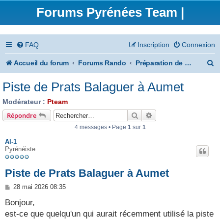
Forums Pyrénées Team |
FAQ
Inscription
Connexion
R
Accueil du forum
Forums Rando
Préparation de vos randonnées
e
Piste de Prats Balaguer à Aumet
c
Modérateur :
Pteam
h
Rechercher
Recherche avancée
Répondre
e
4 messages • Page
1
sur
1
r
Al-1
Pyrénéiste
c
h
Piste de Prats Balaguer à Aumet
e
M
28 mai 2026 08:35
e
r
s
Bonjour,
s
est-ce que quelqu'un qui aurait récemment utilisé la piste
a