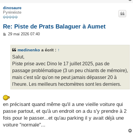
dinosaure
Pyrénéiste
Re: Piste de Prats Balaguer à Aumet
M
29 mai 2026 07:40
e
s
s
medinenko
a écrit :
↑
a
g
Salut,
e
Piste prise avec Dino le 17 juillet 2025, pas de
passage problématique (3 un peu chiants de mémoire),
mais c'est sûr qu'on ne peut jamais dépasser 20 à
l'heure. Les meilleurs hectomètres sont les derniers.
en précisant quand même qu'il a une vieille voiture qui
passe partout, et qu'à un endroit on a du s'y prendre à 2
fois pour le passer...et qu'au parking il y avait déjà une
voiture "normale"...