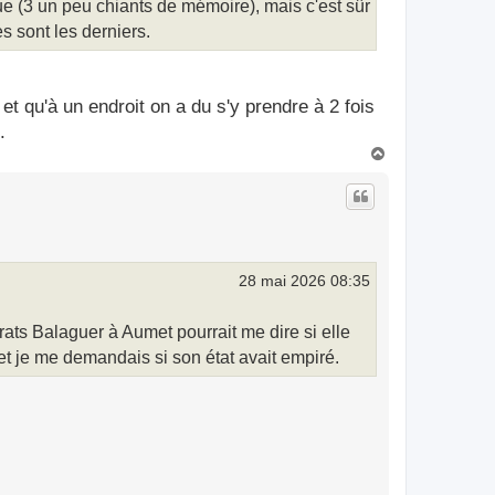
ue (3 un peu chiants de mémoire), mais c'est sûr
s sont les derniers.
et qu'à un endroit on a du s'y prendre à 2 fois
.
H
a
u
t
28 mai 2026 08:35
rats Balaguer à Aumet pourrait me dire si elle
 et je me demandais si son état avait empiré.