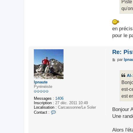
Piste
qu'on
en précis
pour le p
Re: Pis
M
par
lpna
e
s
s
Al-
a
g
Bonjo
lpnaute
e
Pyrénéiste
est-c
est e
Messages :
1406
Inscription :
27 déc. 2011 10:49
Localisation :
Carcassonne/Le Soler
Bonjour A
C
Contact :
Une rand
o
n
t
Alors l'ét
a