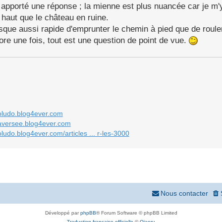
 apporté une réponse ; la mienne est plus nuancée car je m'y
s haut que le château en ruine.
sque aussi rapide d'emprunter le chemin à pied que de roule
re une fois, tout est une question de point de vue.
doludo.blog4ever.com
raversee.blog4ever.com
oludo.blog4ever.com/articles ... r-les-3000
Nous contacter
Développé par
phpBB
® Forum Software © phpBB Limited
Traduction française officielle
©
Qiaeru