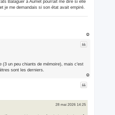
rats Balaguer à Aumet pourrait me dire si elle
e et je me demandais si son état avait empiré.
H
a
u
t
ue (3 un peu chiants de mémoire), mais c'est
tres sont les derniers.
H
a
u
t
28 mai 2026 14:25