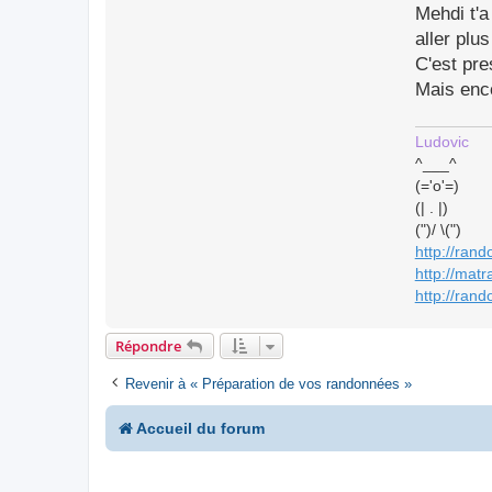
c
Mehdi t'a
t
e
aller plu
r
C'est pre
l
p
Mais enco
n
a
u
Ludovic
t
^___^
e
(='o'=)
(| . |)
(")/ \(")
http://ran
http://mat
http://rand
Répondre
Revenir à « Préparation de vos randonnées »
Accueil du forum