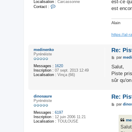
est-ce qu
Localisation :
Carcassonne
a
C
Contact :
g
est encor
o
e
n
t
Alain
a
c
t
https://al-
e
r
A
Re: Pis
medinenko
l
Pyrénéiste
-
M
par
medi
1
e
Messages :
1620
s
Salut,
Inscription :
07 sept. 2013 12:49
s
Piste pri
Localisation :
Vinça (66)
a
g
sûr qu'on
e
Re: Pis
dinosaure
Pyrénéiste
M
par
dino
e
Messages :
6197
s
Inscription :
12 juin 2006 11:21
s
me
Localisation :
TOULOUSE
a
g
Salut
e