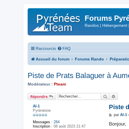
Forums Pyré
Randos | Hébergement 
Raccourcis
FAQ
Accueil du forum
Forums Rando
Préparati
Piste de Prats Balaguer à Aum
Modérateur :
Pteam
Rechercher
Recher
Répondre
Piste 
Al-1
Pyrénéiste
M
par
Al-1
e
Messages :
284
s
Bonjour,
Inscription :
08 août 2023 21:47
s