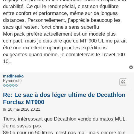
durabilité. Ce qui le rend spécial, c’est son équilibre
entre confort et performance, même sur de longues
distances. Personnellement, j’apprécie beaucoup les
sacs qui restent fonctionnels sans superflu
Mon pack préféré actuellement est un modèle plus
compact, mais je dois dire que ce MT 900 UL me paraît
être une excellente option pour les expéditions
exigeantes quand meme, je completerais le Travel 100
10L
medinenko
Pyrénéiste
Re: Le sac à dos léger ultime de Decathlon
Forclaz MT900
M
28 mai 2026 20:21
e
s
Tiens, intéressant que Décathlon vende du matos MUL.
s
Je ne savais pas.
a
g
890 g pour un 50 litres, c'est pas mal, mais encore loin