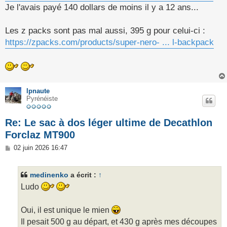
Je l'avais payé 140 dollars de moins il y a 12 ans...
Les z packs sont pas mal aussi, 395 g pour celui-ci :
https://zpacks.com/products/super-nero- ... l-backpack
lpnaute
Pyrénéiste
Re: Le sac à dos léger ultime de Decathlon
Forclaz MT900
M
02 juin 2026 16:47
e
s
s
medinenko
a écrit :
↑
a
g
Ludo
e
Oui, il est unique le mien
Il pesait 500 g au départ, et 430 g après mes découpes