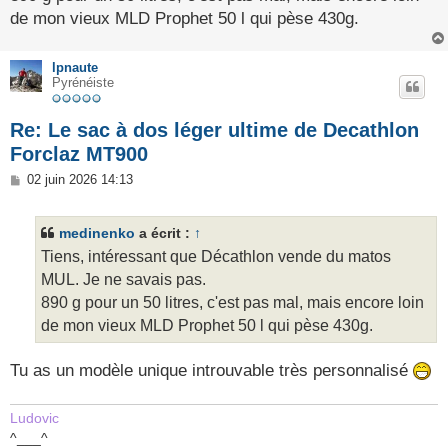
e
de mon vieux MLD Prophet 50 l qui pèse 430g.
lpnaute
Pyrénéiste
Re: Le sac à dos léger ultime de Decathlon
Forclaz MT900
M
02 juin 2026 14:13
e
s
s
medinenko
a écrit :
↑
a
g
Tiens, intéressant que Décathlon vende du matos
e
MUL. Je ne savais pas.
890 g pour un 50 litres, c'est pas mal, mais encore loin
de mon vieux MLD Prophet 50 l qui pèse 430g.
Tu as un modèle unique introuvable très personnalisé
Ludovic
^___^