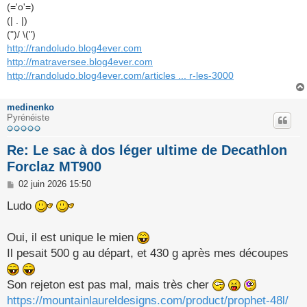
(='o'=)
(| . |)
(")/ \(")
http://randoludo.blog4ever.com
http://matraversee.blog4ever.com
http://randoludo.blog4ever.com/articles ... r-les-3000
medinenko
Pyrénéiste
Re: Le sac à dos léger ultime de Decathlon
Forclaz MT900
M
02 juin 2026 15:50
e
s
Ludo
s
a
g
Oui, il est unique le mien
e
Il pesait 500 g au départ, et 430 g après mes découpes
Son rejeton est pas mal, mais très cher
https://mountainlaureldesigns.com/product/prophet-48l/