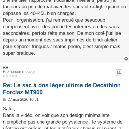
J’aime bien l’approche modulable, même si perso j’ai
a
g
toujours un peu de mal avec les sacs ultra-light quand on
e
dépasse les 40–45L bien chargés.
Pour l’organisation, j’ai remarqué que beaucoup
compensent avec des pochettes internes ou des sacs
secondaires, parfois faits maison. De mon coté j’utilise
depuis un moment des sacs imprimés de bindi atelier
pour séparer fringues / matos photo, c’est simple mais
super pratique.
ice
Promeneur (neuse)
Re: Le sac à dos léger ultime de Decathlon
Forclaz MT900
M
27 mai 2026 10:31
e
s
Salut,
s
Dans la vidéo, on voit que son design minimaliste
a
g
n’empêche pas une grande polyvalence , le système de
e
réglage est précis, et les matériaux choisis respirent la