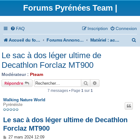
Forums Pyrénées Team |
FAQ
Inscription
Connexion
R
Accueil du forum
Forums Annonces
Matériel : achats / ventes / conseils
e
Le sac à dos léger ultime de
c
Decathlon Forclaz MT900
h
Modérateur :
Pteam
e
Rechercher
Recherche avancée
Répondre
r
7 messages • Page
1
sur
1
c
Walking Nature World
Pyrénéiste
h
e
Le sac à dos léger ultime de Decathlon
r
Forclaz MT900
M
27 mars 2024 12:09