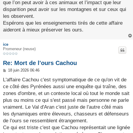
que l’on peut avoir à ces animaux et l’impact que leur
disparition peut avoir sur les montagnes et sur ceux qui
les observent.
Espérons que les enseignements tirés de cette affaire
aideront à mieux préserver les ours.
ice
Promeneur (neuse)
Re: Mort de l'ours Cachou
M
18 juin 2026 06:46
e
s
L'affaire Cachou c'est symptomatique de ce qu'on vit de
s
ce côté des Pyrénées aussi une enquête qui traîne, des
a
g
zones d'ombre, et un contexte local où tout le monde sait
e
plus ou moins ce qui s'est passé mais personne ne parle
vraiment. Le Val d'Aran c'est juste de l'autre côté mais
les dynamiques entre éleveurs, chasseurs et défenseurs
de l'ours se ressemblent étrangement.
Ce qui est triste c'est que Cachou représentait une lignée