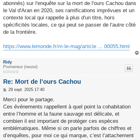
g
abonnés) sur l'enquête sur la mort de l'ours Cachou dans
e
le Val d'Aran en 2020, ses ramifications imprévues et un
contexte local qui rappelle à plus d'un titre, hors
spécificités locales, ce qui peut se passer de l'autre côté
de la frontière.
https://www.lemonde.fr/m-le-mag/article ... 00055.html
Ridy
Promeneur (neuse)
Re: Mort de l'ours Cachou
M
29 sept. 2025 17:40
e
s
Merci pour le partage.
s
Ces événements rappellent à quel point la cohabitation
a
g
entre l’homme et la faune sauvage est délicate, et
e
combien il est important de protéger ces espèces
emblématiques. Même si on parle parfois de chiffres et
d’enquêtes, pour moi ce qui marque, c’est l’attachement