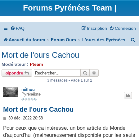
Forums Pyrénées Team |
FAQ
Inscription
Connexion
R
Accueil du forum
Forum Ours
L'ours des Pyrénées
e
Mort de l'ours Cachou
c
Modérateur :
Pteam
h
Rechercher
Recherche avancée
Répondre
e
3 messages • Page
1
sur
1
r
néthou
Pyrénéiste
c
h
Mort de l'ours Cachou
e
M
30 déc. 2022 20:58
e
r
s
Pour ceux que ça intéresse, un bon article du Monde
s
d'aujourd'hui (malheureusement disponible pour les seuls
a