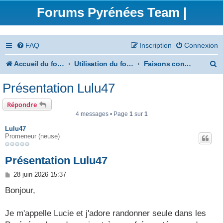
Forums Pyrénées Team |
FAQ
Inscription
Connexion
R
Accueil du forum
Utilisation du forum
Faisons connaissance
e
Présentation Lulu47
c
Répondre
h
4 messages • Page
1
sur
1
e
Lulu47
Promeneur (neuse)
r
c
Présentation Lulu47
h
M
28 juin 2026 15:37
e
e
s
Bonjour,
s
r
a
g
Je m'appelle Lucie et j'adore randonner seule dans les
e