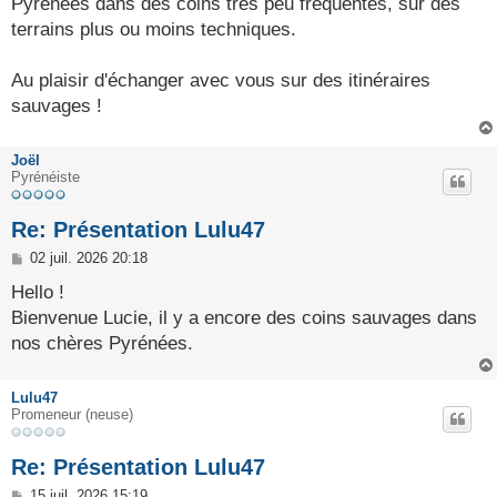
Pyrénées dans des coins très peu fréquentés, sur des
terrains plus ou moins techniques.
Au plaisir d'échanger avec vous sur des itinéraires
sauvages !
Joël
Pyrénéiste
Re: Présentation Lulu47
M
02 juil. 2026 20:18
e
s
Hello !
s
Bienvenue Lucie, il y a encore des coins sauvages dans
a
g
nos chères Pyrénées.
e
Lulu47
Promeneur (neuse)
Re: Présentation Lulu47
M
15 juil. 2026 15:19