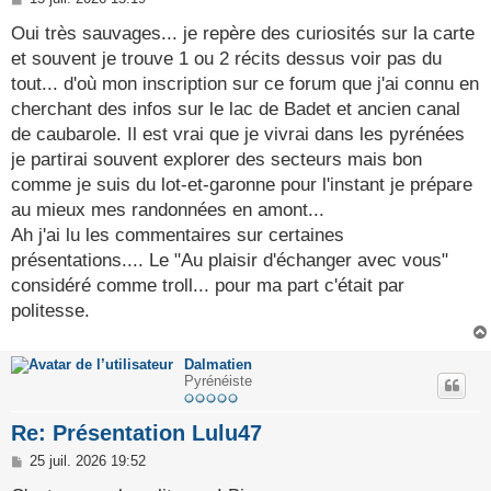
e
s
Oui très sauvages... je repère des curiosités sur la carte
s
et souvent je trouve 1 ou 2 récits dessus voir pas du
a
g
tout... d'où mon inscription sur ce forum que j'ai connu en
e
cherchant des infos sur le lac de Badet et ancien canal
de caubarole. Il est vrai que je vivrai dans les pyrénées
je partirai souvent explorer des secteurs mais bon
comme je suis du lot-et-garonne pour l'instant je prépare
au mieux mes randonnées en amont...
Ah j'ai lu les commentaires sur certaines
présentations.... Le "Au plaisir d'échanger avec vous"
considéré comme troll... pour ma part c'était par
politesse.
Dalmatien
Pyrénéiste
Re: Présentation Lulu47
M
25 juil. 2026 19:52
e