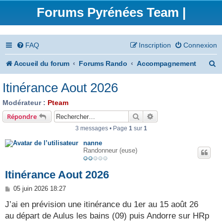
Forums Pyrénées Team |
FAQ
Inscription
Connexion
R
Accueil du forum
Forums Rando
Accompagnement
e
Itinérance Aout 2026
c
Modérateur :
Pteam
h
Rechercher
Recherche avancée
Répondre
e
3 messages • Page
1
sur
1
r
nanne
Randonneur (euse)
c
h
Itinérance Aout 2026
e
M
05 juin 2026 18:27
e
r
s
J’ai en prévision une itinérance du 1er au 15 août 26
s
au départ de Aulus les bains (09) puis Andorre sur HRp
a