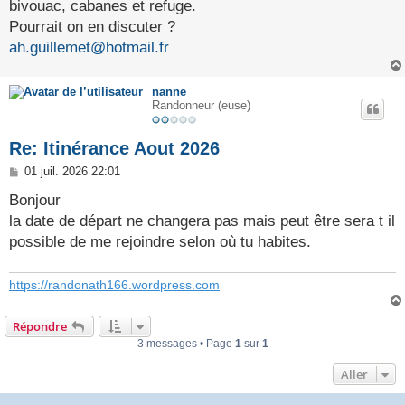
bivouac, cabanes et refuge.
Pourrait on en discuter ?
ah.guillemet@hotmail.fr
nanne
Randonneur (euse)
Re: Itinérance Aout 2026
M
01 juil. 2026 22:01
e
s
Bonjour
s
la date de départ ne changera pas mais peut être sera t il
a
g
possible de me rejoindre selon où tu habites.
e
https://randonath166.wordpress.com
Répondre
3 messages • Page
1
sur
1
Aller