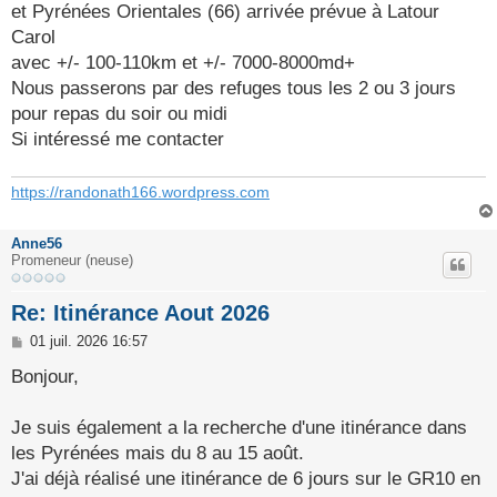
g
et Pyrénées Orientales (66) arrivée prévue à Latour
e
Carol
avec +/- 100-110km et +/- 7000-8000md+
Nous passerons par des refuges tous les 2 ou 3 jours
pour repas du soir ou midi
Si intéressé me contacter
https://randonath166.wordpress.com
Anne56
Promeneur (neuse)
Re: Itinérance Aout 2026
M
01 juil. 2026 16:57
e
s
Bonjour,
s
a
g
Je suis également a la recherche d'une itinérance dans
e
les Pyrénées mais du 8 au 15 août.
J'ai déjà réalisé une itinérance de 6 jours sur le GR10 en