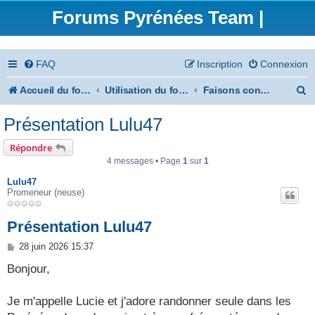
Forums Pyrénées Team |
FAQ
Inscription
Connexion
R
Accueil du forum
Utilisation du forum
Faisons connaissance
e
Présentation Lulu47
c
Répondre
h
4 messages • Page
1
sur
1
e
Lulu47
Promeneur (neuse)
r
c
Présentation Lulu47
h
M
28 juin 2026 15:37
e
e
s
Bonjour,
s
r
a
g
Je m'appelle Lucie et j'adore randonner seule dans les
e