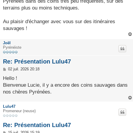
Pyrénées dans des coins très peu fréquentés, sur des
terrains plus ou moins techniques.
Au plaisir d'échanger avec vous sur des itinéraires
sauvages !
Joël
Pyrénéiste
Re: Présentation Lulu47
M
02 juil. 2026 20:18
e
s
Hello !
s
Bienvenue Lucie, il y a encore des coins sauvages dans
a
g
nos chères Pyrénées.
e
Lulu47
Promeneur (neuse)
Re: Présentation Lulu47
M
15 juil. 2026 15:19