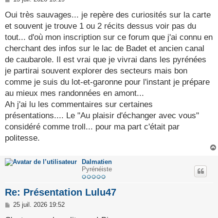
e
s
Oui très sauvages... je repère des curiosités sur la carte
s
et souvent je trouve 1 ou 2 récits dessus voir pas du
a
g
tout... d'où mon inscription sur ce forum que j'ai connu en
e
cherchant des infos sur le lac de Badet et ancien canal
de caubarole. Il est vrai que je vivrai dans les pyrénées
je partirai souvent explorer des secteurs mais bon
comme je suis du lot-et-garonne pour l'instant je prépare
au mieux mes randonnées en amont...
Ah j'ai lu les commentaires sur certaines
présentations.... Le "Au plaisir d'échanger avec vous"
considéré comme troll... pour ma part c'était par
politesse.
Dalmatien
Pyrénéiste
Re: Présentation Lulu47
M
25 juil. 2026 19:52
e