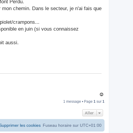
Mont Perdu.
 mon chemin. Dans le secteur, je n'ai fais que
 piolet/crampons...
sponible en juin (si vous connaissez
it aussi.
H
a
1 message • Page
1
sur
1
u
t
Aller
Supprimer les cookies
Fuseau horaire sur
UTC+01:00