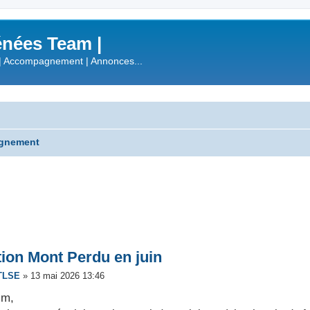
nées Team |
| Accompagnement | Annonces...
gnement
che avancée
ion Mont Perdu en juin
TLSE
»
13 mai 2026 13:46
lm,