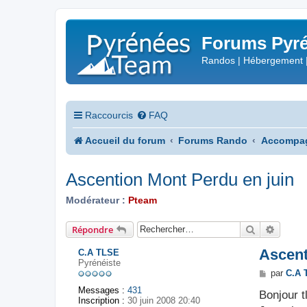
Forums Pyré
Randos | Hébergement 
Raccourcis
FAQ
Accueil du forum
Forums Rando
Accompa
Ascention Mont Perdu en juin
Modérateur :
Pteam
Rechercher
Recher
Répondre
Ascent
C.A TLSE
Pyrénéiste
M
par
C.A 
e
Messages :
431
s
Bonjour t
Inscription :
30 juin 2008 20:40
s