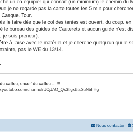
che un co-équipier qui connait (un minimum) le chemin du 
ue je ne regarde pas la carte toutes les 5 min pour chercher
n, Casque, Tour.
is le faire dès que le col des tentes est ouvert, du coup, en
lé le bureau des guides de Cauterets et aucun guide n'est di
, je suis preneur).
être à l'aise avec le matériel et je cherche quelqu'un qui le so
trainte, pas le WE du 13/14.
.
du caillou, encor' du caillou ... !!!
ww.youtube.com/channel/UCjJAO_Qx3tlgxBtsSuN5hHg
Nous contacter