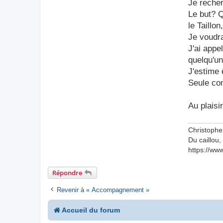
Je recher
a
g
Le but? Q
e
le Taillo
Je voudra
J'ai appe
quelqu'un
J'estime 
Seule con
Au plaisir
Christophe
Du caillou, 
https://w
Répondre
Revenir à « Accompagnement »
Accueil du forum